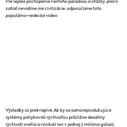
Pre lepšie pochopenie Fermiho paradoxu a otázky, prečo
zatiaľ nevidíme iné civilizácie, odporúčame toto
populárno-vedecké video:
Výsledky sú prekvapivé. Ak by sa samoreprodukujúce
systémy pohybovali rýchlosťou približne desatiny
rýchlosti svetla a vznikali len v jednej z milióna galaxií,