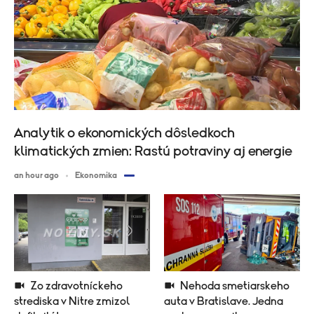
Analytik o ekonomických dôsledkoch
klimatických zmien: Rastú potraviny aj energie
an hour ago
Ekonomika
Zo zdravotníckeho
Nehoda smetiarskeho
strediska v Nitre zmizol
auta v Bratislave. Jedna