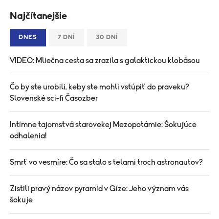
Najčítanejšie
DNES
7 DNÍ
30 DNÍ
VIDEO: Mliečna cesta sa zrazila s galaktickou klobásou
Čo by ste urobili, keby ste mohli vstúpiť do praveku?
Slovenské sci-fi Časozber
Intímne tajomstvá starovekej Mezopotámie: Šokujúce
odhalenia!​
Smrť vo vesmíre: Čo sa stalo s telami troch astronautov?
Zistili pravý názov pyramíd v Gíze: Jeho význam vás
šokuje