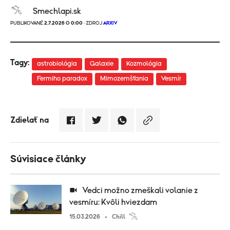
Smechlapi.sk
PUBLIKOVANÉ
2.7.2026 O 0:00
· ZDROJ
ARXIV
Tagy:
astrobiológia
Galaxie
Kozmológia
Fermiho paradox
Mimozemšťania
Vesmír
Zdielať na
Súvisiace články
Vedci možno zmeškali volanie z
vesmíru: Kvôli hviezdam
15.03.2026
Chill