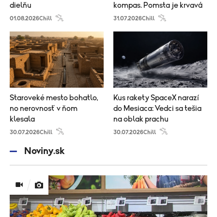
dielňu
kompas. Pomsta je krvavá
01.08.2026
Chill
31.07.2026
Chill
Staroveké mesto bohatlo,
Kus rakety SpaceX narazí
no nerovnosť v ňom
do Mesiaca: Vedci sa tešia
klesala
na oblak prachu
30.07.2026
Chill
30.07.2026
Chill
Noviny.sk