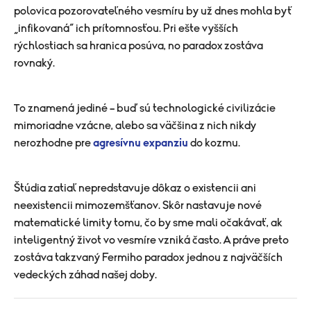
polovica pozorovateľného vesmíru by už dnes mohla byť
„infikovaná“ ich prítomnosťou. Pri ešte vyšších
rýchlostiach sa hranica posúva, no paradox zostáva
rovnaký.
To znamená jediné – buď sú technologické civilizácie
mimoriadne vzácne, alebo sa väčšina z nich nikdy
nerozhodne pre
agresívnu expanziu
do kozmu.
Štúdia zatiaľ nepredstavuje dôkaz o existencii ani
neexistencii mimozemšťanov. Skôr nastavuje nové
matematické limity tomu, čo by sme mali očakávať, ak
inteligentný život vo vesmíre vzniká často. A práve preto
zostáva takzvaný Fermiho paradox jednou z najväčších
vedeckých záhad našej doby.