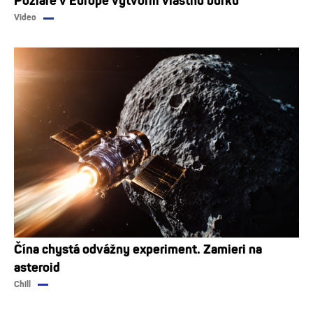
Požiare v Európe vytvorili vlastnú búrku
Video
Čína chystá odvážny experiment. Zamieri na
asteroid
Chill