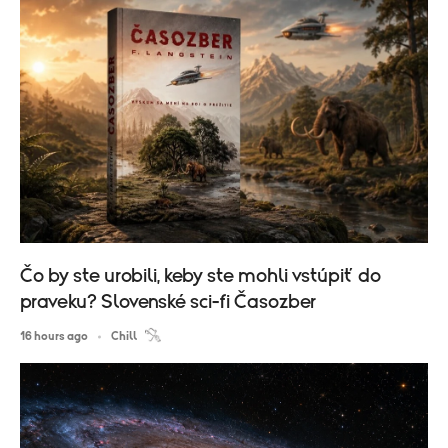
Čo by ste urobili, keby ste mohli vstúpiť do
praveku? Slovenské sci-fi Časozber
16 hours ago
Chill