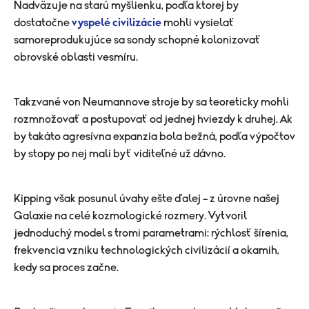
Nadväzuje na starú myšlienku, podľa ktorej by
dostatočne
vyspelé civilizácie
mohli vysielať
samoreprodukujúce sa sondy schopné kolonizovať
obrovské oblasti vesmíru.
Takzvané von Neumannove stroje by sa teoreticky mohli
rozmnožovať a postupovať od jednej hviezdy k druhej. Ak
by takáto agresívna expanzia bola bežná, podľa výpočtov
by stopy po nej mali byť viditeľné už dávno.
Kipping však posunul úvahy ešte ďalej – z úrovne našej
Galaxie na celé kozmologické rozmery. Vytvoril
jednoduchý model s tromi parametrami: rýchlosť šírenia,
frekvencia vzniku technologických civilizácií a okamih,
kedy sa proces začne.