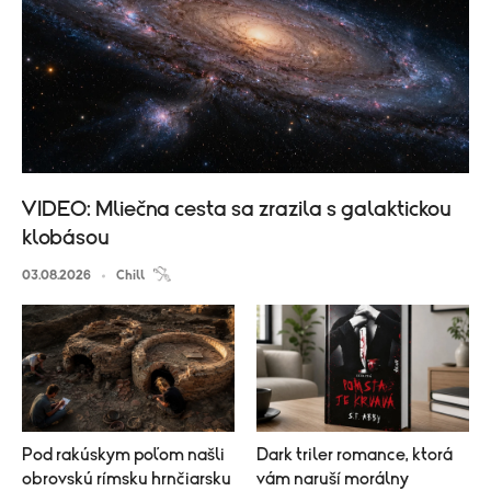
VIDEO: Mliečna cesta sa zrazila s galaktickou
klobásou
03.08.2026
Chill
Pod rakúskym poľom našli
Dark triler romance, ktorá
obrovskú rímsku hrnčiarsku
vám naruší morálny