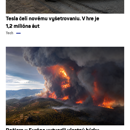
Tesla čelí novému vyšetrovaniu. V hre je
1,2 milióna áut
Tech