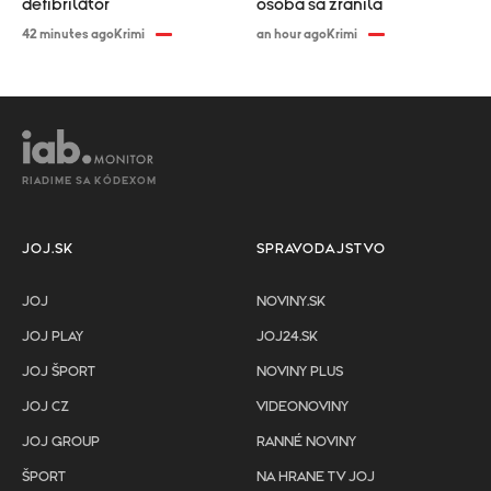
defibrilátor
osoba sa zranila
42 minutes ago
Krimi
an hour ago
Krimi
RIADIME SA KÓDEXOM
JOJ.SK
SPRAVODAJSTVO
JOJ
NOVINY.SK
JOJ PLAY
JOJ24.SK
JOJ ŠPORT
NOVINY PLUS
JOJ CZ
VIDEONOVINY
JOJ GROUP
RANNÉ NOVINY
ŠPORT
NA HRANE TV JOJ