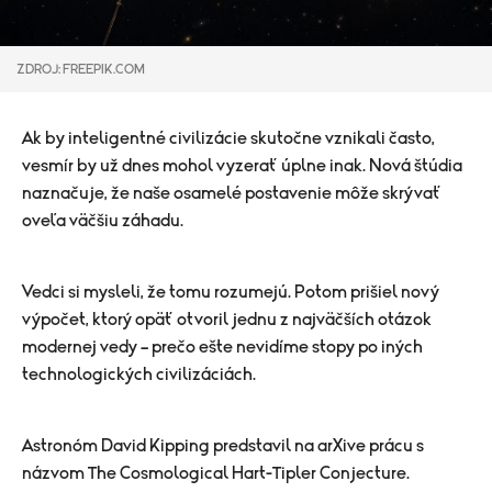
ZDROJ: FREEPIK.COM
Ak by inteligentné civilizácie skutočne vznikali často,
vesmír by už dnes mohol vyzerať úplne inak. Nová štúdia
naznačuje, že naše osamelé postavenie môže skrývať
oveľa väčšiu záhadu.
Vedci si mysleli, že tomu rozumejú. Potom prišiel nový
výpočet, ktorý opäť otvoril jednu z najväčších otázok
modernej vedy – prečo ešte nevidíme stopy po iných
technologických civilizáciách.
Astronóm David Kipping predstavil na arXive prácu s
názvom The Cosmological Hart-Tipler Conjecture.