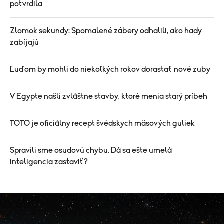
potvrdila
Zlomok sekundy: Spomalené zábery odhalili, ako hady
zabíjajú
Ľuďom by mohli do niekoľkých rokov dorastať nové zuby
V Egypte našli zvláštne stavby, ktoré menia starý príbeh
TOTO je oficiálny recept švédskych mäsových guliek
Spravili sme osudovú chybu. Dá sa ešte umelá
inteligencia zastaviť?