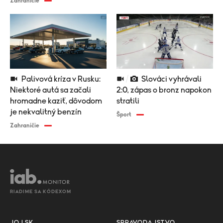
Zahraničie
Palivová kríza v Rusku:
Slováci vyhrávali
Niektoré autá sa začali
2:0, zápas o bronz napokon
hromadne kaziť, dôvodom
stratili
je nekvalitný benzín
Šport
Zahraničie
RIADIME SA KÓDEXOM
JOJ.SK
SPRAVODAJSTVO