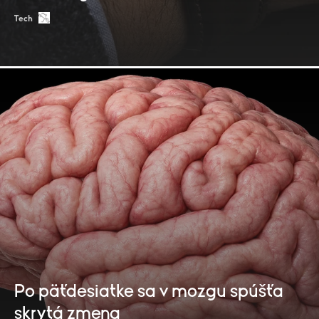
Tech
Po päťdesiatke sa v mozgu spúšťa
skrytá zmena