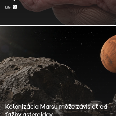
Life
Kolonizácia Marsu môže závisieť od
ťažby asteroidov