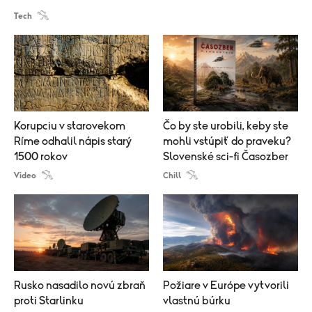
Tech
Korupciu v starovekom
Čo by ste urobili, keby ste
Ríme odhalil nápis starý
mohli vstúpiť do praveku?
1500 rokov
Slovenské sci-fi Časozber
Video
Chill
Rusko nasadilo novú zbraň
Požiare v Európe vytvorili
proti Starlinku
vlastnú búrku