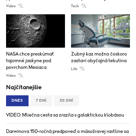
Video
Tech
NASA chce preskúmať
Zubný kaz možno čoskoro
tajomné jaskyne pod
zastaví obyčajná tekutina
povrchom Mesiaca
Life
Video
Najčítanejšie
DNES
7 DNÍ
30 DNÍ
VIDEO: Mliečna cesta sa zrazila s galaktickou klobásou
Darwinova 150-ročná predpoveď o mäsožravej rastline sa