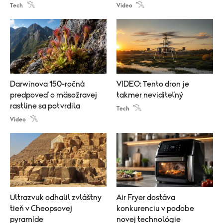
Tech
Video
Darwinova 150-ročná
VIDEO: Tento dron je
predpoveď o mäsožravej
takmer neviditeľný
rastline sa potvrdila
Tech
Video
Ultrazvuk odhalil zvláštny
Air Fryer dostáva
tieň v Cheopsovej
konkurenciu v podobe
pyramíde
novej technológie