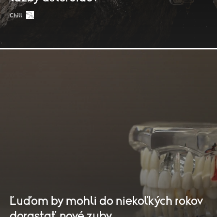
Chill
Ľuďom by mohli do niekoľkých rokov
dorastať nové zuby