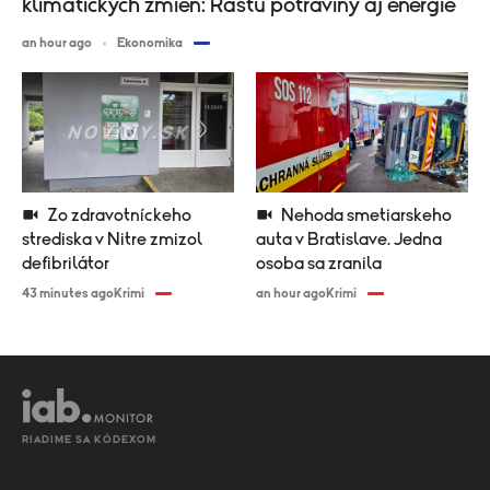
klimatických zmien: Rastú potraviny aj energie
an hour ago
Ekonomika
Zo zdravotníckeho
Nehoda smetiarskeho
strediska v Nitre zmizol
auta v Bratislave. Jedna
defibrilátor
osoba sa zranila
43 minutes ago
Krimi
an hour ago
Krimi
RIADIME SA KÓDEXOM