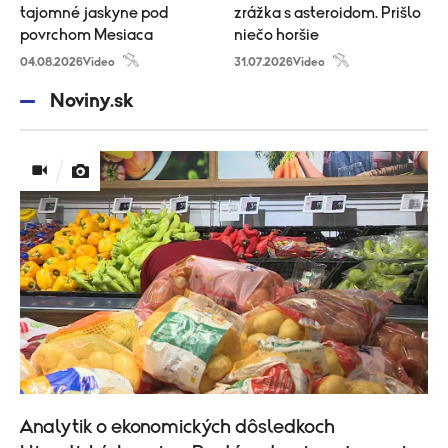
tajomné jaskyne pod
zrážka s asteroidom. Prišlo
povrchom Mesiaca
niečo horšie
04.08.2026
Video
31.07.2026
Video
Noviny.sk
Analytik o ekonomických dôsledkoch