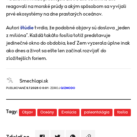
reagovali na morské prúdy a akým spôsobom sa vyvíjali
prvé ekosystémy na dne prastarých oceánov.
Autori
štúdie
tvrdia, že podobné objavy sú doslova „jeden
z milióna“. Každá takáto fosília totiž predstavuje
jedinečné okno do obdobia, keď Zem vyzerala úplne inak
ako dnes a život sa ešte len začínal rozvíjať do
zložitejších foriem.
Smechlapi.sk
PUBLIKOVANÉ
9.7.2026 O 0:01
· ZDROJ
GIZMODO
Tagy:
Objav
Oceány
Evolúcia
paleontológia
fosília