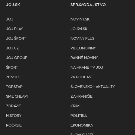
JOJ.SK
SPRAVODAJSTVO
JOJ
NOVINY.SK
JOJ PLAY
JOJ24.SK
JOJ ŠPORT
NOVINY PLUS
JOJ CZ
VIDEONOVINY
JOJ GROUP
RANNÉ NOVINY
ŠPORT
NA HRANE TV JOJ
ŽENSKÉ
24 PODCAST
TOPSTAR
SLOVENSKO - AKTUALITY
SME CHLAPI
ZAHRANIČIE
ZDRAVIE
KRIMI
HISTORY
POLITIKA
POČASIE
EKONOMIKA