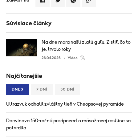
Zdielať na
Súvisiace články
Na dne mora našli zlatú guľu. Zistiť, čo to
je, trvalo roky
26.04.2026
Video
Najčítanejšie
DNES
7 DNÍ
30 DNÍ
Ultrazvuk odhalil zvláštny tieň v Cheopsovej pyramíde
Darwinova 150-ročná predpoveď o mäsožravej rastline sa
potvrdila