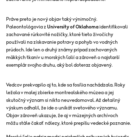
Práve preto je nový objav taký výnimočný.
Paleontológovia z
University of Oklahoma
identifikovali
zachované rúrkovité nožičky, ktoré tieto živočíchy
používali na získavanie potravy a pohyb vo vodných
prúdoch. Ide len o druhý známy prípad zachovaných
mäkkých tkanív u morských ľalií a zároveň o najstarší
exemplár svojho druhu, aký bol doteraz objavený.
Vedcov prekvapilo aj to, kde sa fosília nachádzala. Roky
ležala v malej zbierke montrealského múzea a jej
skutočný význam si nikto neuvedomoval. Až detailný
výskum odhalil, že ide o unikát svetového významu.
Objav zároveň ukazuje, že aj v múzejných archívoch
môžu stále čakať nálezy, ktoré prepíšu vedecké poznanie.
Morské ľalie patria medzi najstarších príbuzných hviezdic,