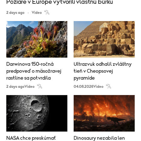
Požiare v Európe vytvorili vlastnú búrku
2 days ago
Video
Darwinova 150-ročná
Ultrazvuk odhalil zvláštny
predpoveď o mäsožravej
tieň v Cheopsovej
rastline sa potvrdila
pyramíde
2 days ago
Video
04.08.2026
Video
NASA chce preskúmať
Dinosaury nezabila len