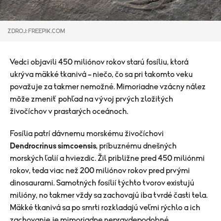
ZDROJ: FREEPIK.COM
Vedci objavili 450 miliónov rokov starú fosíliu, ktorá
ukrýva mäkké tkanivá – niečo, čo sa pri takomto veku
považuje za takmer nemožné. Mimoriadne vzácny nález
môže zmeniť pohľad na vývoj prvých zložitých
živočíchov v prastarých oceánoch.
Fosília patrí dávnemu morskému živočíchovi
Dendrocrinus simcoensis
, príbuznému dnešných
morských ľalií a hviezdic. Žil približne pred 450 miliónmi
rokov, teda viac než 200 miliónov rokov pred prvými
dinosaurami. Samotných fosílií týchto tvorov existujú
milióny, no takmer vždy sa zachovajú iba tvrdé časti tela.
Mäkké tkanivá sa po smrti rozkladajú veľmi rýchlo a ich
zachovanie je mimoriadne nepravdepodobné.