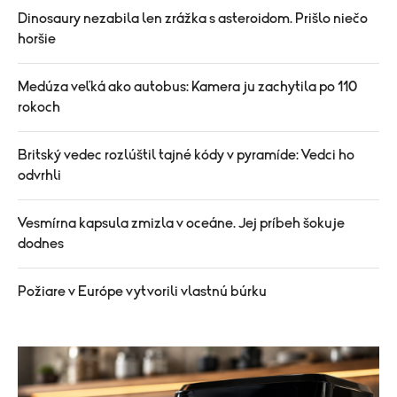
Dinosaury nezabila len zrážka s asteroidom. Prišlo niečo
horšie
Medúza veľká ako autobus: Kamera ju zachytila po 110
rokoch
Britský vedec rozlúštil tajné kódy v pyramíde: Vedci ho
odvrhli
Vesmírna kapsula zmizla v oceáne. Jej príbeh šokuje
dodnes
Požiare v Európe vytvorili vlastnú búrku