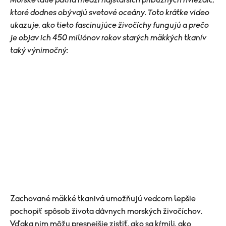
ktoré dodnes obývajú svetové oceány. Toto krátke video
ukazuje, ako tieto fascinujúce živočíchy fungujú a prečo
je objav ich 450 miliónov rokov starých mäkkých tkanív
taký výnimočný:
Zachované mäkké tkanivá umožňujú vedcom lepšie
pochopiť spôsob života dávnych morských živočíchov.
Vďaka nim môžu presnejšie zistiť, ako sa kŕmili, ako