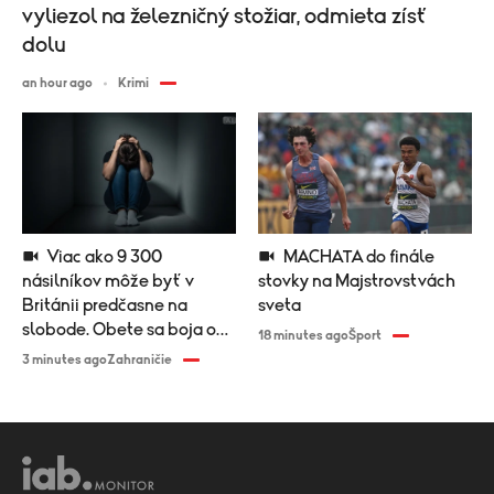
vyliezol na železničný stožiar, odmieta zísť
dolu
an hour ago
Krimi
Viac ako 9 300
MACHATA do finále
násilníkov môže byť v
stovky na Majstrovstvách
Británii predčasne na
sveta
slobode. Obete sa boja o
18 minutes ago
Šport
bezpečnosť
3 minutes ago
Zahraničie