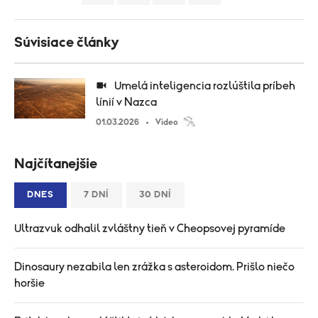
Súvisiace články
Umelá inteligencia rozlúštila príbeh
línií v Nazca
01.03.2026
Video
Najčítanejšie
DNES
7 DNÍ
30 DNÍ
Ultrazvuk odhalil zvláštny tieň v Cheopsovej pyramíde
Dinosaury nezabila len zrážka s asteroidom. Prišlo niečo
horšie