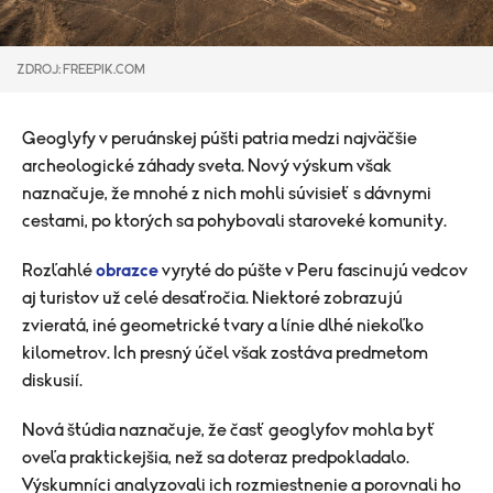
ZDROJ: FREEPIK.COM
Geoglyfy v peruánskej púšti patria medzi najväčšie
archeologické záhady sveta. Nový výskum však
naznačuje, že mnohé z nich mohli súvisieť s dávnymi
cestami, po ktorých sa pohybovali staroveké komunity.
Rozľahlé
obrazce
vyryté do púšte v Peru fascinujú vedcov
aj turistov už celé desaťročia. Niektoré zobrazujú
zvieratá, iné geometrické tvary a línie dlhé niekoľko
kilometrov. Ich presný účel však zostáva predmetom
diskusií.
Nová štúdia naznačuje, že časť geoglyfov mohla byť
oveľa praktickejšia, než sa doteraz predpokladalo.
Výskumníci analyzovali ich rozmiestnenie a porovnali ho