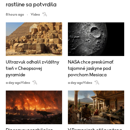
rastline sa potvrdila
8 hours ago
Video
Ultrazvuk odhalil zvláštny
NASA chce preskúmať
tieň v Cheopsovej
tajomné jaskyne pod
pyramíde
povrchom Mesiaca
a day ago
Video
a day ago
Video