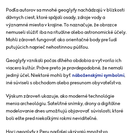
Podľa autorov sa mnohé geoglyfy nachádzajú v blízkosti
dávnych ciest, ktoré spájali osady, zdroje vody a
významné miesta v krajine. To naznačuje, že obrazce
nemuseli slúžiť iba na rituálne alebo astronomické účely.
Mohli zároveň fungovať ako orientačné body pre ľudí
putujúcich naprieč nehostinnou púšťou.
Geoglyfy vznikali počas dlhého obdobia a vytvorilo ich
viacero kultúr. Práve preto je pravdepodobné, že nemali
jediný účel. Niektoré mohli byť
náboženskými symbolmi
,
iné súviseli s obchodom alebo presunom obyvateľstva.
Výskum zároveň ukazuje, ako moderné technológie
menia archeológiu. Satelitné snímky, drony a digitálne
modelovanie dnes umožňujú objavovať súvislosti, ktoré
boli ešte pred niekoľkými rokmi neviditeľné.
Hoci geoglyfy z Peru naďalej ukrývajú množstvo