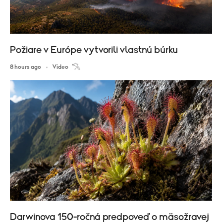
Požiare v Európe vytvorili vlastnú búrku
8 hours ago
Video
Darwinova 150-ročná predpoveď o mäsožravej