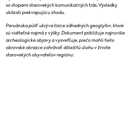
so stopami starovekých komunikačných trás. Výsledky
ukázali prekvapujúcu zhodu.
Peruánska púšť ukrýva tisíce záhadných geoglyfov, ktoré
sú viditeľné najmä z výšky. Dokument približuje najnovšie
archeologické objavy a vysvetľuje, prečo mohli tieto
obrovské obrazce zohrávať dôležitú úlohu v živote
starovekých obyvateľov regiónu: