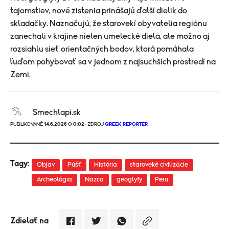
tajomstiev, nové zistenia prinášajú ďalší dielik do
skladačky. Naznačujú, že starovekí obyvatelia regiónu
zanechali v krajine nielen umelecké diela, ale možno aj
rozsiahlu sieť orientačných bodov, ktorá pomáhala
ľuďom pohybovať sa v jednom z najsuchších prostredí na
Zemi.
Smechlapi.sk
PUBLIKOVANÉ
14.6.2026 O 0:02
· ZDROJ
GREEK REPORTER
Tagy:
Objav
Púšť
História
staroveké civilizácie
Archeológia
Nazca
geoglyfy
Peru
Zdielať na