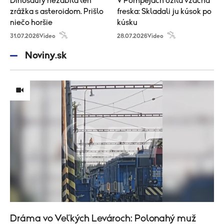
Dinosaury nezabila len
V Pompejach ožila vzácna
zrážka s asteroidom. Prišlo
freska: Skladali ju kúsok po
niečo horšie
kúsku
31.07.2026
Video
28.07.2026
Video
Noviny.sk
Dráma vo Veľkých Levároch: Polonahý muž