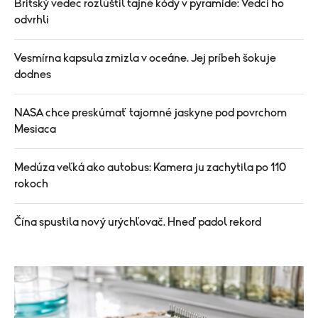
Britský vedec rozlúštil tajné kódy v pyramíde: Vedci ho
odvrhli
Vesmírna kapsula zmizla v oceáne. Jej príbeh šokuje
dodnes
NASA chce preskúmať tajomné jaskyne pod povrchom
Mesiaca
Medúza veľká ako autobus: Kamera ju zachytila po 110
rokoch
Čína spustila nový urýchľovač. Hneď padol rekord