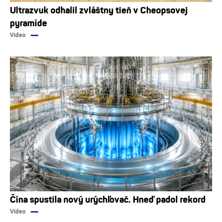
Ultrazvuk odhalil zvláštny tieň v Cheopsovej
pyramíde
Video
Čína spustila nový urýchľovač. Hneď padol rekord
Video