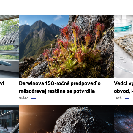
ví
Darwinova 150-ročná predpoveď o
Vedci vy
mäsožravej rastline sa potvrdila
obvod, 
Video
Tech