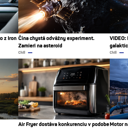
o z Iron
Čína chystá odvážny experiment.
VIDEO: M
Zamieri na asteroid
galakti
Chill
Chill
Air Fryer dostáva konkurenciu v podobe
Motor na