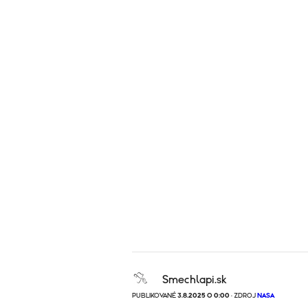
Smechlapi.sk
PUBLIKOVANÉ
3.8.2025 O 0:00
· ZDROJ
NASA