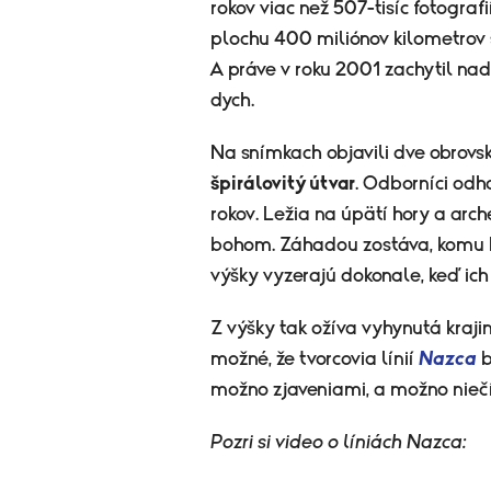
rokov viac než 507-tisíc fotogra
plochu 400 miliónov kilometrov š
A práve v roku 2001 zachytil na
dych.
Na snímkach objavili dve obrovsk
špirálovitý útvar
. Odborníci odh
rokov. Ležia na úpätí hory a arc
bohom. Záhadou zostáva, komu bol
výšky vyzerajú dokonale, keď ich
Z výšky tak ožíva vyhynutá krajina
možné, že tvorcovia línií
Nazca
b
možno zjaveniami, a možno nieč
Pozri si video o líniách Nazca: