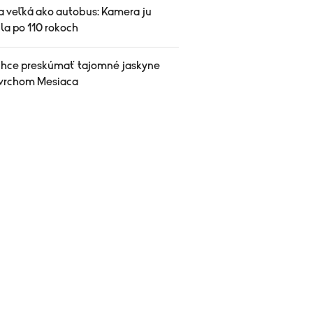
 veľká ako autobus: Kamera ju
la po 110 rokoch
hce preskúmať tajomné jaskyne
vrchom Mesiaca