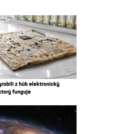
robili z húb elektronický
ktorý funguje