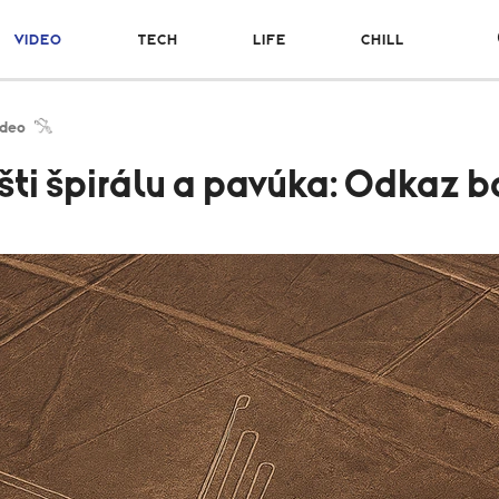
VIDEO
TECH
LIFE
CHILL
ideo
šti špirálu a pavúka: Odkaz