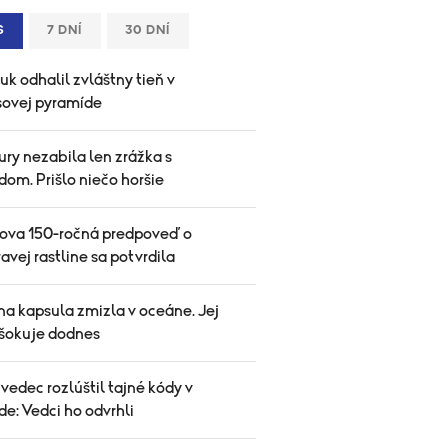
S
7 DNÍ
30 DNÍ
uk odhalil zvláštny tieň v
ovej pyramíde
ry nezabila len zrážka s
dom. Prišlo niečo horšie
ova 150-ročná predpoveď o
vej rastline sa potvrdila
na kapsula zmizla v oceáne. Jej
 šokuje dodnes
 vedec rozlúštil tajné kódy v
e: Vedci ho odvrhli