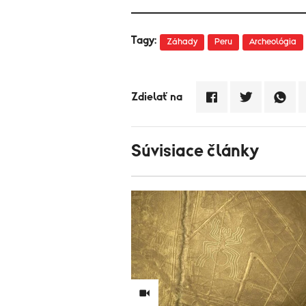
Tagy:
Záhady
Peru
Archeológia
Zdielať na
Súvisiace články