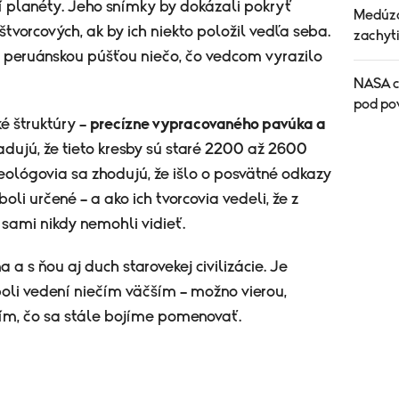
fií planéty. Jeho snímky by dokázali pokryť
Medúza
tvorcových, ak by ich niekto položil vedľa seba.
zachyti
d peruánskou púšťou niečo, čo vedcom vyrazilo
NASA c
pod po
é štruktúry –
precízne vypracovaného pavúka a
adujú, že tieto kresby sú staré 2200 až 2600
heológovia sa zhodujú, že išlo o posvätné odkazy
i určené – a ako ich tvorcovia vedeli, že z
 sami nikdy nemohli vidieť.
 a s ňou aj duch starovekej civilizácie. Je
oli vedení niečím väčším – možno vierou,
ím, čo sa stále bojíme pomenovať.