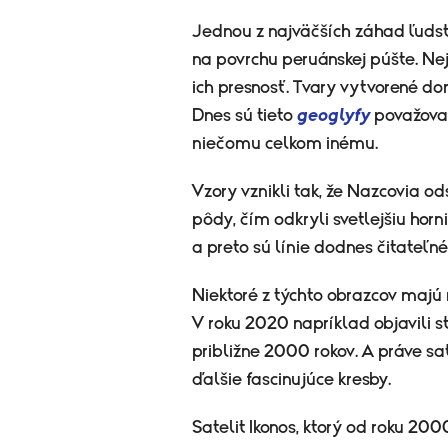
Jednou z najväčších záhad ľudst
na povrchu peruánskej púšte. Nej
ich presnosť. Tvary vytvorené do
Dnes sú tieto
geoglyfy
považova
niečomu celkom inému.
Vzory vznikli tak, že Nazcovia od
pôdy, čím odkryli svetlejšiu horni
a preto sú línie dodnes čitateľné
Niektoré z týchto obrazcov majú 
V roku 2020 napríklad objavili 
približne 2000 rokov. A práve s
ďalšie fascinujúce kresby.
Satelit Ikonos, ktorý od roku 20