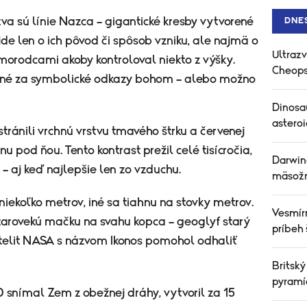
va sú línie Nazca – gigantické kresby vytvorené
DNE
de len o ich pôvod či spôsob vzniku, ale najmä o
Ultrazv
morodcami akoby kontroloval niekto z výšky.
Cheops
né za symbolické odkazy bohom – alebo možno
Dinosau
asteroi
stránili vrchnú vrstvu tmavého štrku a červenej
nu pod ňou. Tento kontrast prežil celé tisícročia,
Darwin
 – aj keď najlepšie len zo vzduchu.
mäsožra
niekoľko metrov, iné sa tiahnu na stovky metrov.
Vesmír
starovekú mačku na svahu kopca – geoglyf starý
príbeh
atelit NASA s názvom Ikonos pomohol odhaliť
Britský
pyramíd
00 snímal Zem z obežnej dráhy, vytvoril za 15