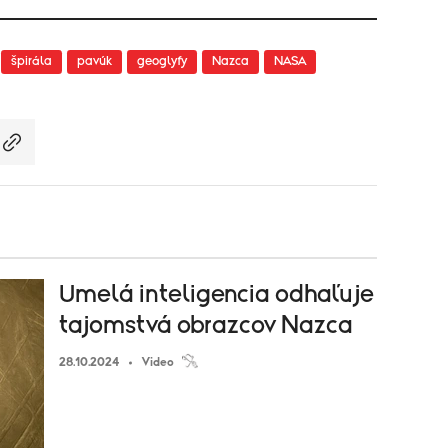
špirála
pavúk
geoglyfy
Nazca
NASA
Umelá inteligencia odhaľuje
tajomstvá obrazcov Nazca
28.10.2024
Video