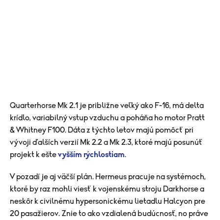
Quarterhorse Mk 2.1 je približne veľký ako F-16, má delta
krídlo, variabilný vstup vzduchu a poháňa ho motor Pratt
& Whitney F100. Dáta z týchto letov majú pomôcť pri
vývoji ďalších verzií Mk 2.2 a Mk 2.3, ktoré majú posunúť
projekt k ešte
vyšším rýchlostiam
.
V pozadí je aj väčší plán. Hermeus pracuje na systémoch,
ktoré by raz mohli viesť k vojenskému stroju Darkhorse a
neskôr k civilnému hypersonickému lietadlu Halcyon pre
20 pasažierov. Znie to ako vzdialená budúcnosť, no práve