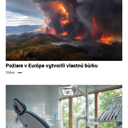
Požiare v Európe vytvorili vlastnú búrku
Video