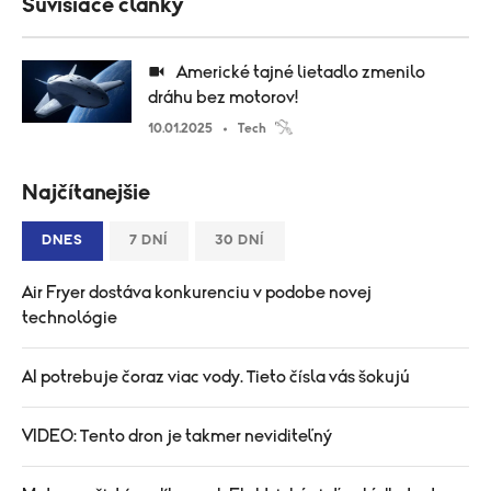
Súvisiace články
Americké tajné lietadlo zmenilo
dráhu bez motorov!
10.01.2025
Tech
Najčítanejšie
DNES
7 DNÍ
30 DNÍ
Air Fryer dostáva konkurenciu v podobe novej
technológie
AI potrebuje čoraz viac vody. Tieto čísla vás šokujú
VIDEO: Tento dron je takmer neviditeľný