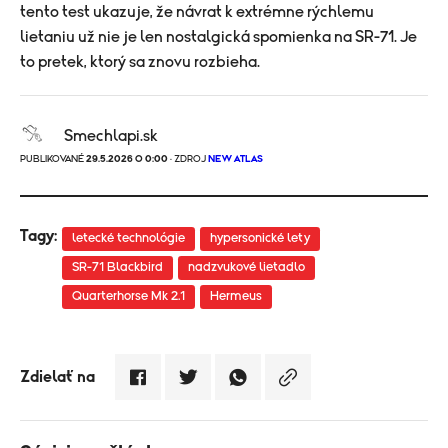
tento test ukazuje, že návrat k extrémne rýchlemu
lietaniu už nie je len nostalgická spomienka na SR-71. Je
to pretek, ktorý sa znovu rozbieha.
Smechlapi.sk
PUBLIKOVANÉ
29.5.2026 O 0:00
· ZDROJ
NEW ATLAS
Tagy:
letecké technológie
hypersonické lety
SR-71 Blackbird
nadzvukové lietadlo
Quarterhorse Mk 2.1
Hermeus
Zdielať na