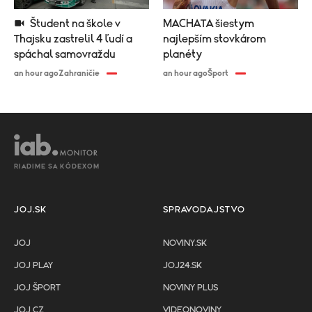
Študent na škole v
MACHATA šiestym
Thajsku zastrelil 4 ľudí a
najlepším stovkárom
spáchal samovraždu
planéty
an hour ago
Zahraničie
an hour ago
Šport
RIADIME SA KÓDEXOM
JOJ.SK
SPRAVODAJSTVO
JOJ
NOVINY.SK
JOJ PLAY
JOJ24.SK
JOJ ŠPORT
NOVINY PLUS
JOJ CZ
VIDEONOVINY