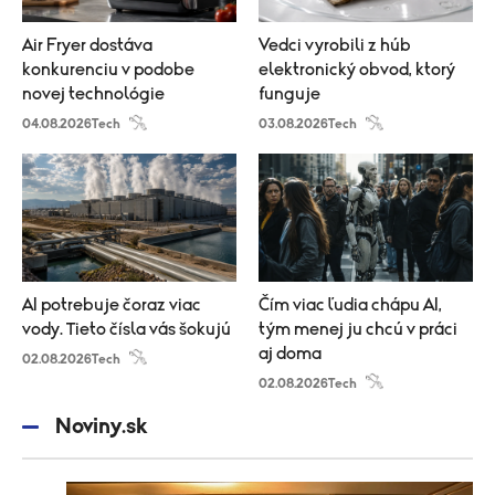
Air Fryer dostáva
Vedci vyrobili z húb
konkurenciu v podobe
elektronický obvod, ktorý
novej technológie
funguje
04.08.2026
Tech
03.08.2026
Tech
AI potrebuje čoraz viac
Čím viac ľudia chápu AI,
vody. Tieto čísla vás šokujú
tým menej ju chcú v práci
aj doma
02.08.2026
Tech
02.08.2026
Tech
Noviny.sk