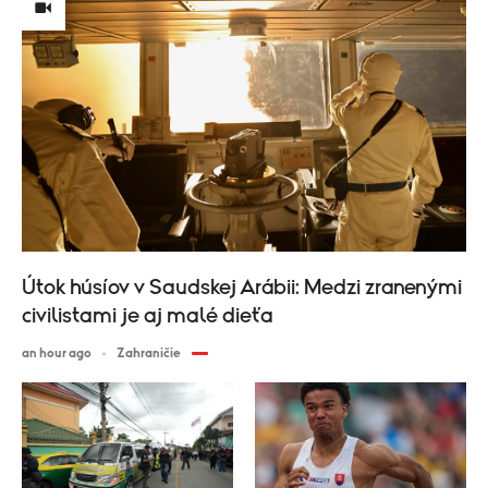
Útok húsíov v Saudskej Arábii: Medzi zranenými
civilistami je aj malé dieťa
an hour ago
Zahraničie