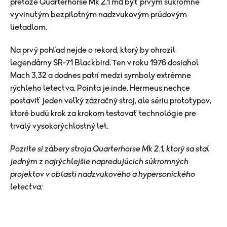
pretože Quarterhorse Mk 2.1 má byť prvým súkromne
vyvinutým bezpilotným nadzvukovým prúdovým
lietadlom.
Na prvý pohľad nejde o rekord, ktorý by ohrozil
legendárny SR-71 Blackbird. Ten v roku 1976 dosiahol
Mach 3,32 a dodnes patrí medzi symboly extrémne
rýchleho letectva. Pointa je inde. Hermeus nechce
postaviť jeden veľký zázračný stroj, ale sériu prototypov,
ktoré budú krok za krokom testovať technológie pre
trvalý vysokorýchlostný let.
Pozrite si zábery stroja Quarterhorse Mk 2.1, ktorý sa stal
jedným z najrýchlejšie napredujúcich súkromných
projektov v oblasti nadzvukového a hypersonického
letectva: