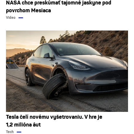
NASA chce preskúmať tajomné jaskyne pod
povrchom Mesiaca
Video
Tesla čelí novému vyšetrovaniu. V hre je
1,2 milióna áut
Tech