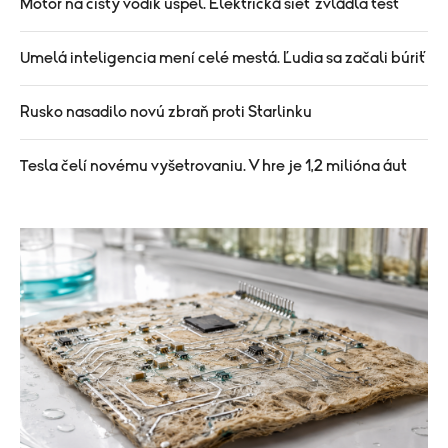
Motor na čistý vodík uspel. Elektrická sieť zvládla test
Umelá inteligencia mení celé mestá. Ľudia sa začali búriť
Rusko nasadilo novú zbraň proti Starlinku
Tesla čelí novému vyšetrovaniu. V hre je 1,2 milióna áut