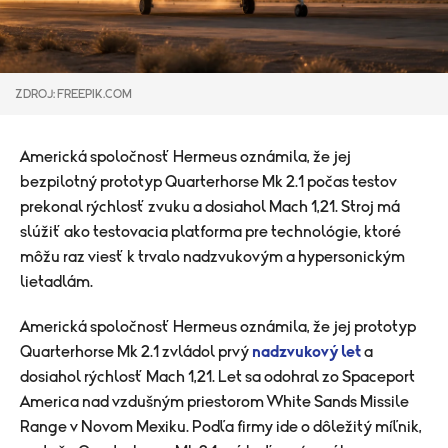
ZDROJ: FREEPIK.COM
Americká spoločnosť Hermeus oznámila, že jej
bezpilotný prototyp Quarterhorse Mk 2.1 počas testov
prekonal rýchlosť zvuku a dosiahol Mach 1,21. Stroj má
slúžiť ako testovacia platforma pre technológie, ktoré
môžu raz viesť k trvalo nadzvukovým a hypersonickým
lietadlám.
Americká spoločnosť Hermeus oznámila, že jej prototyp
Quarterhorse Mk 2.1 zvládol prvý
nadzvukový let
a
dosiahol rýchlosť Mach 1,21. Let sa odohral zo Spaceport
America nad vzdušným priestorom White Sands Missile
Range v Novom Mexiku. Podľa firmy ide o dôležitý míľnik,