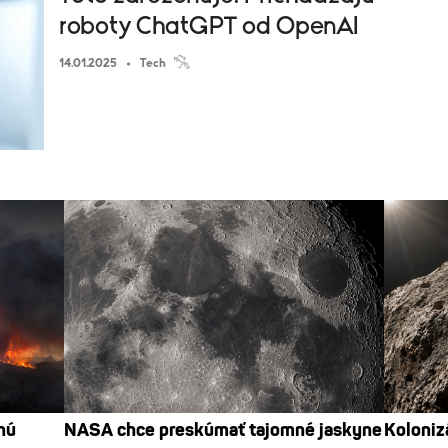
roboty ChatGPT od OpenAI
14.01.2025
Tech
nú
NASA chce preskúmať tajomné jaskyne
Koloniz