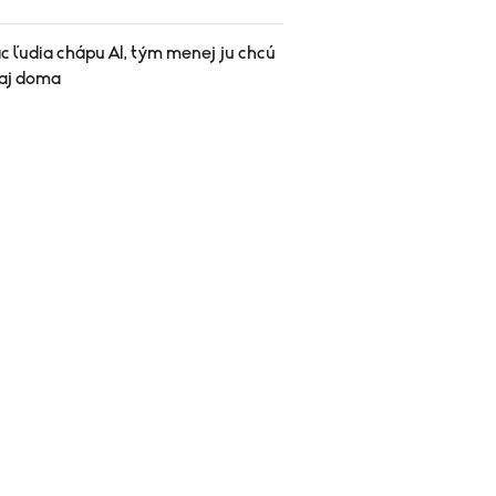
c ľudia chápu AI, tým menej ju chcú
 aj doma