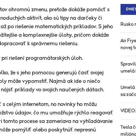
votov ohromnú zmenu, pretože dokáže pomôcť s
DNE
duchých aktivít, ako sú tipy na darčeky či
Rusko n
 až po riešenie matematických príkladov. S jeho
itejšie a komplexnejšie úlohy, pričom dokáže
Air Fr
 dopracovať k správnemu riešeniu.
novej 
pri riešení programátorských úloh.
Spravil
umelá 
oľko, že s jeho pomocou generujú časť svojej
roly môže vypomstiť. Najmä ak ide o niečo
Umelá 
nájsť príklady vo svojich naučených dátach.
sa zača
ť s celým internetom, no novinky ho môžu
VIDEO:
nožstvo údajov, čo mu umožňuje rýchlo reagovať
ri tomto procese sa zameriava na vyhľadávanie
Tesla č
a môže pomýliť alebo poskytnúť nepresnú
milión