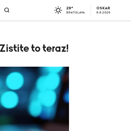
29°
OSKAR
BRATISLAVA
8.8.2026
stite to teraz!