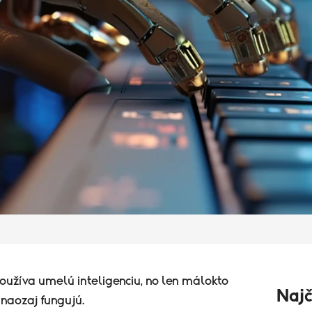
oužíva umelú inteligenciu, no len málokto
Najč
 naozaj fungujú.