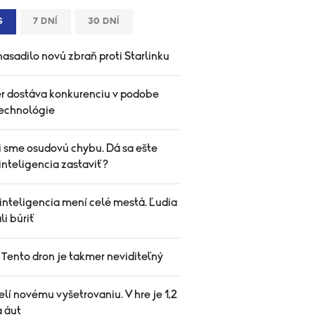
S
7 DNÍ
30 DNÍ
asadilo novú zbraň proti Starlinku
yer dostáva konkurenciu v podobe
technológie
i sme osudovú chybu. Dá sa ešte
inteligencia zastaviť?
inteligencia mení celé mestá. Ľudia
li búriť
 Tento dron je takmer neviditeľný
elí novému vyšetrovaniu. V hre je 1,2
a áut