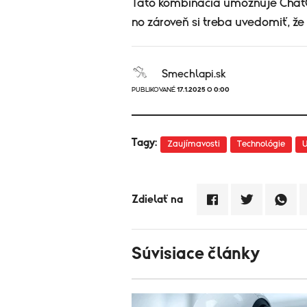
Táto kombinácia umožňuje Chat
no zároveň si treba uvedomiť, že 
Smechlapi.sk
PUBLIKOVANÉ
17.1.2025 O 0:00
Tagy:
Zaujímavosti
Technológie
U
Zdielať na
Súvisiace články