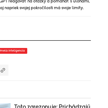
GPT reagovať na otázky a pomáhať s úlohami,
aj napriek svojej pokročilosti má svoje limity.
melá inteligencia
Toto zarezonuje: Prichádzajú