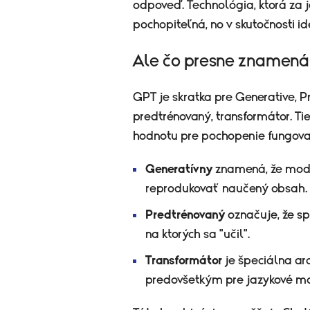
odpoveď. Technológia, ktorá za j
pochopiteľná, no v skutočnosti i
Ale čo presne znamen
GPT je skratka pre Generative, P
predtrénovaný, transformátor. Ti
hodnotu pre pochopenie fungov
Generatívny
znamená, že mode
reprodukovať naučený obsah.
Predtrénovaný
označuje, že sp
na ktorých sa "učil".
Transformátor
je špeciálna arc
predovšetkým pre jazykové m