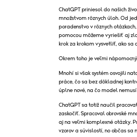
ChatGPT priniesol do našich ži
množstvom rôznych úloh. Od jedno
poradenstvo v rôznych otázkach,
pomocou môžeme vyriešiť aj zlož
krok za krokom vysvetliť, ako sa
Okrem toho je veľmi nápomocný 
Mnohí si však systém osvojili nat
práce, čo sa bez dôkladnej kont
úplne nové, na čo model nemusí 
ChatGPT sa totiž naučil pracova
zaskočiť. Spracoval obrovské m
aj na veľmi komplexné otázky. P
vzorov a súvislostí, no občas s