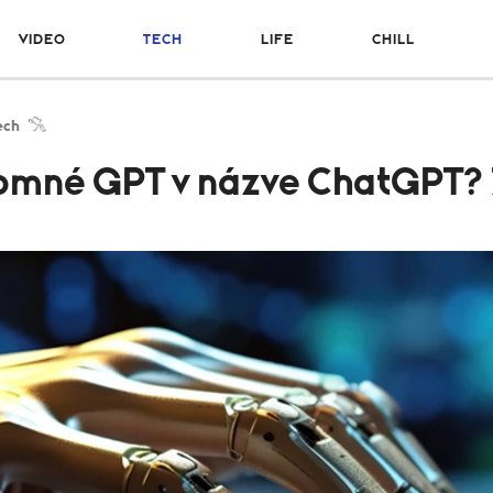
VIDEO
TECH
LIFE
CHILL
ech
mné GPT v názve ChatGPT? Zi