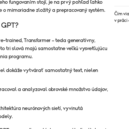
eho fungovaním stojí, je na prvý pohľad ľahko
de o mimoriadne zložitý a prepracovaný systém.
Čím via
v práci
á GPT?
re-trained, Transformer – teda generatívny,
eto tri slová majú samostatne veľkú vysvetľujúcu
ania programu.
l dokáže vytvárať samostatný text, nielen
racoval a analyzoval obrovské množstvo údajov,
hitektúra neurónových sietí, vyvinutá
odely.