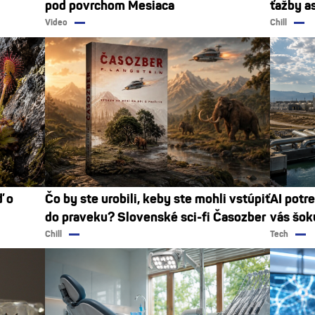
pod povrchom Mesiaca
ťažby a
Video
Chill
ď o
Čo by ste urobili, keby ste mohli vstúpiť
AI potre
do praveku? Slovenské sci-fi Časozber
vás šok
Chill
Tech