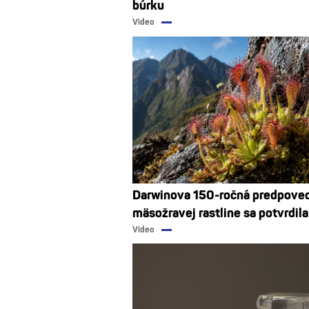
búrku
Video
Darwinova 150-ročná predpove
mäsožravej rastline sa potvrdila
Video