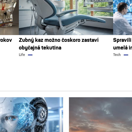
rokov
Zubný kaz možno čoskoro zastaví
Spravil
obyčajná tekutina
umelá i
Life
Tech