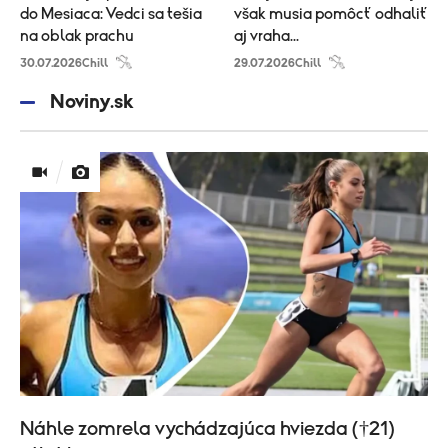
do Mesiaca: Vedci sa tešia
však musia pomôcť odhaliť
na oblak prachu
aj vraha...
30.07.2026
Chill
29.07.2026
Chill
Noviny.sk
Náhle zomrela vychádzajúca hviezda (†21)