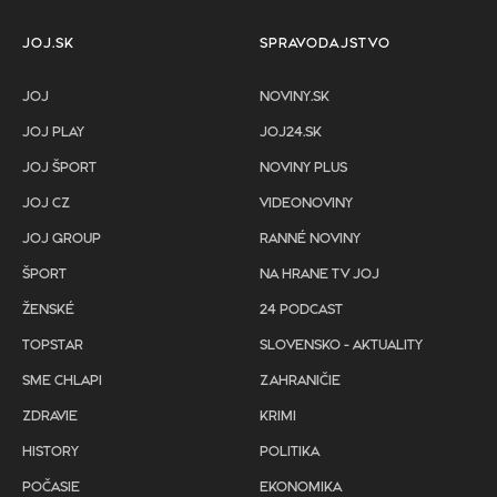
JOJ.SK
SPRAVODAJSTVO
JOJ
NOVINY.SK
JOJ PLAY
JOJ24.SK
JOJ ŠPORT
NOVINY PLUS
JOJ CZ
VIDEONOVINY
JOJ GROUP
RANNÉ NOVINY
ŠPORT
NA HRANE TV JOJ
ŽENSKÉ
24 PODCAST
TOPSTAR
SLOVENSKO - AKTUALITY
SME CHLAPI
ZAHRANIČIE
ZDRAVIE
KRIMI
HISTORY
POLITIKA
POČASIE
EKONOMIKA