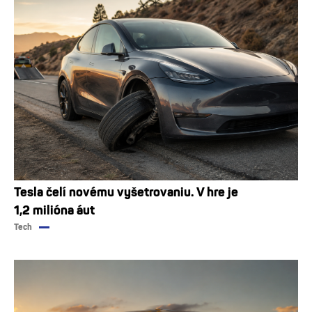
Tesla čelí novému vyšetrovaniu. V hre je
1,2 milióna áut
Tech