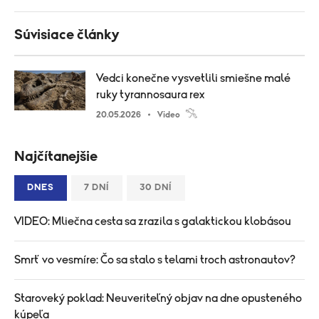
Súvisiace články
Vedci konečne vysvetlili smiešne malé
ruky tyrannosaura rex
20.05.2026
Video
Najčítanejšie
DNES
7 DNÍ
30 DNÍ
VIDEO: Mliečna cesta sa zrazila s galaktickou klobásou
Smrť vo vesmíre: Čo sa stalo s telami troch astronautov?
Staroveký poklad: Neuveriteľný objav na dne opusteného
kúpeľa