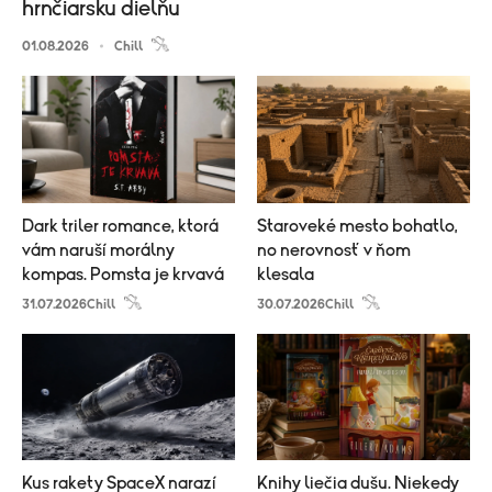
hrnčiarsku dielňu
01.08.2026
Chill
Dark triler romance, ktorá
Staroveké mesto bohatlo,
vám naruší morálny
no nerovnosť v ňom
kompas. Pomsta je krvavá
klesala
31.07.2026
Chill
30.07.2026
Chill
Kus rakety SpaceX narazí
Knihy liečia dušu. Niekedy