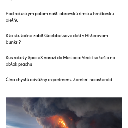
Pod rakúskym poľom našli obrovskú rímsku hrnčiarsku
dielňu
Kto skutočne zabil Goebbelsove deti v Hitlerovom
bunkri?
Kus rakety SpaceX narazí do Mesiaca: Vedci sa tešia na
oblak prachu
Čína chystá odvážny experiment. Zamieri na asteroid