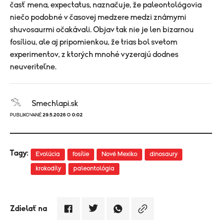
časť mena, expectatus, naznačuje, že paleontológovia
niečo podobné v časovej medzere medzi známymi
shuvosaurmi očakávali. Objav tak nie je len bizarnou
fosíliou, ale aj pripomienkou, že trias bol svetom
experimentov, z ktorých mnohé vyzerajú dodnes
neuveriteľne.
Smechlapi.sk
PUBLIKOVANÉ
29.5.2026 O 0:02
Tagy:
Evolúcia
fosílie
Nové Mexiko
dinosaury
krokodíly
paleontológia
Zdielať na