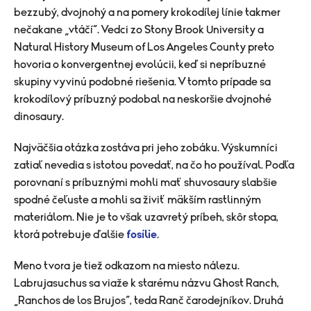
bezzubý, dvojnohý a na pomery krokodílej línie takmer
nečakane „vtáčí“. Vedci zo Stony Brook University a
Natural History Museum of Los Angeles County preto
hovoria o konvergentnej evolúcii, keď si nepríbuzné
skupiny vyvinú podobné riešenia. V tomto prípade sa
krokodílový príbuzný podobal na neskoršie dvojnohé
dinosaury.
Najväčšia otázka zostáva pri jeho zobáku. Výskumníci
zatiaľ nevedia s istotou povedať, na čo ho používal. Podľa
porovnaní s príbuznými mohli mať shuvosaury slabšie
spodné čeľuste a mohli sa živiť mäkším rastlinným
materiálom. Nie je to však uzavretý príbeh, skôr stopa,
ktorá potrebuje ďalšie
fosílie
.
Meno tvora je tiež odkazom na miesto nálezu.
Labrujasuchus sa viaže k starému názvu Ghost Ranch,
„Ranchos de los Brujos“, teda Ranč čarodejníkov. Druhá