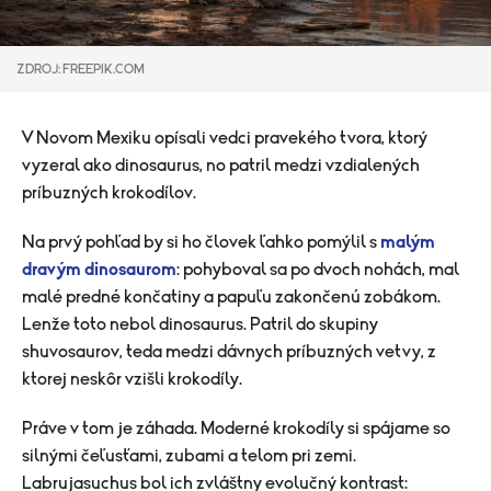
ZDROJ: FREEPIK.COM
V Novom Mexiku opísali vedci pravekého tvora, ktorý
vyzeral ako dinosaurus, no patril medzi vzdialených
príbuzných krokodílov.
Na prvý pohľad by si ho človek ľahko pomýlil s
malým
dravým dinosaurom
: pohyboval sa po dvoch nohách, mal
malé predné končatiny a papuľu zakončenú zobákom.
Lenže toto nebol dinosaurus. Patril do skupiny
shuvosaurov, teda medzi dávnych príbuzných vetvy, z
ktorej neskôr vzišli krokodíly.
Práve v tom je záhada. Moderné krokodíly si spájame so
silnými čeľusťami, zubami a telom pri zemi.
Labrujasuchus bol ich zvláštny evolučný kontrast: