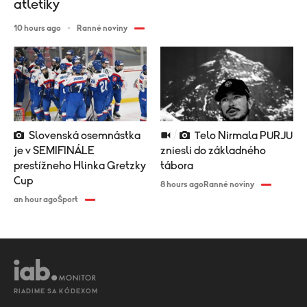
atletiky
10 hours ago
Ranné noviny
Slovenská osemnástka
Telo Nirmala PURJU
je v SEMIFINÁLE
zniesli do základného
prestížneho Hlinka Gretzky
tábora
Cup
8 hours ago
Ranné noviny
an hour ago
Šport
RIADIME SA KÓDEXOM