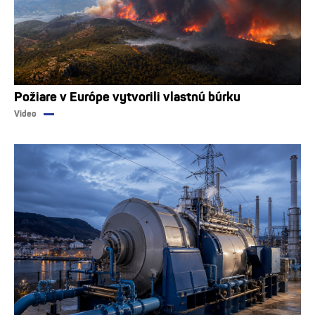
Požiare v Európe vytvorili vlastnú búrku
Video