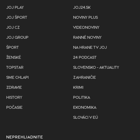
JOJ PLAY
JOJ24.SK
JOJ ŠPORT
NOVINY PLUS
JOJ CZ
VIDEONOVINY
JOJ GROUP
RANNÉ NOVINY
ŠPORT
NA HRANE TV JOJ
ŽENSKÉ
24 PODCAST
TOPSTAR
SLOVENSKO - AKTUALITY
SME CHLAPI
ZAHRANIČIE
ZDRAVIE
KRIMI
HISTORY
POLITIKA
POČASIE
EKONOMIKA
SLOVÁCI V EÚ
NEPREHLIADNITE