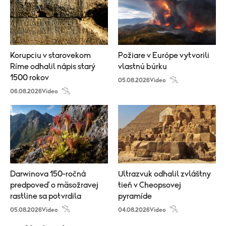
Korupciu v starovekom
Požiare v Európe vytvorili
Ríme odhalil nápis starý
vlastnú búrku
1500 rokov
05.08.2026
Video
06.08.2026
Video
Darwinova 150-ročná
Ultrazvuk odhalil zvláštny
predpoveď o mäsožravej
tieň v Cheopsovej
rastline sa potvrdila
pyramíde
05.08.2026
Video
04.08.2026
Video