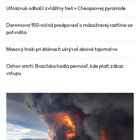
Ultrazvuk odhalil zvláštny tieň v Cheopsovej pyramíde
Darwinova 150-ročná predpoveď o mäsožravej rastline sa
potvrdila
Masový hrob pri Aténach ukrýval desivé tajomstvo
Ostrov smrti: Brazílska hadia pevnosť, kde platí zákaz
vstupu