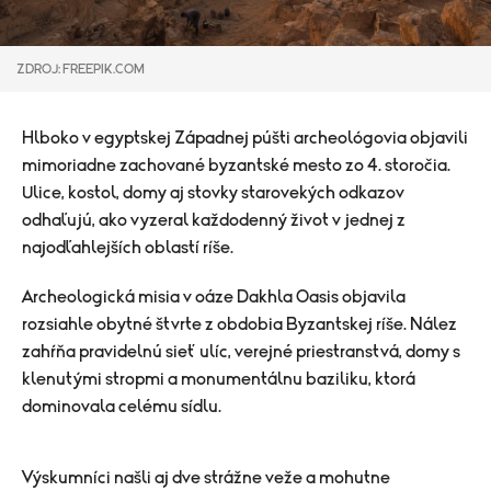
ZDROJ: FREEPIK.COM
Hlboko v egyptskej Západnej púšti archeológovia objavili
mimoriadne zachované byzantské mesto zo 4. storočia.
Ulice, kostol, domy aj stovky starovekých odkazov
odhaľujú, ako vyzeral každodenný život v jednej z
najodľahlejších oblastí ríše.
Archeologická misia v oáze
Dakhla Oasis
objavila
rozsiahle obytné štvrte z obdobia Byzantskej ríše. Nález
zahŕňa pravidelnú sieť ulíc, verejné priestranstvá, domy s
klenutými stropmi a monumentálnu baziliku, ktorá
dominovala celému sídlu.
Výskumníci našli aj dve strážne veže a mohutne