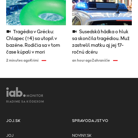
Tragédia v Grécku:
Susedská hádka o hluk
Chlapec (†4) sa utopil v
sa skončila tragédiou. Muž
bazéne. Rodičia sa v tom
zastrelil matku aj jej 17-
čase kúpali v mori
ročnú dcéru
2 minutes ago
Krimi
an hour ago
Zahraničie
RIADIME SA KÓDEXOM
JOJ.SK
SPRAVODAJSTVO
JOJ
NOVINY.SK