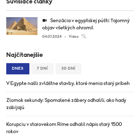
Súvisiace články
Senzácia v egyptskej púšti: Tajomný
objav všetkých ohromil
04.07.2024
Video
Najčítanejšie
DNES
7 DNÍ
30 DNÍ
V Egypte našli zvláštne stavby, ktoré menia starý príbeh
Zlomok sekundy: Spomalené zábery odhalili, ako hady
zabíjajú
Korupciu v starovekom Ríme odhalil nápis starý 1500
rokov