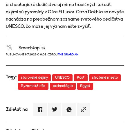
archeologické dedičstvo aj mimo tradičných lokalít,
akými sú pyramídy v Gíze či Luxor. Oáza Dakhla sa navyše
nachádza na predbežnom zozname svetového dedičstva
UNESCO, čo môže jej význam ešte zvýšiť.
Smechlapi.sk
PUBLIKOVANÉ
6.7.2026 O 0:02
· ZDROJ
THE GUARDIAN
Tagy:
staroveké dejiny
UNESCO
Púšť
stratené mesto
Byzantská ríša
Archeológia
Egypt
Zdielať na