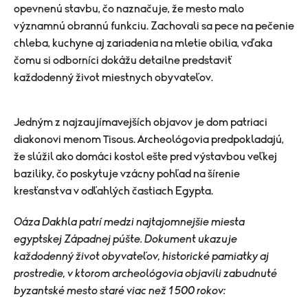
opevnenú stavbu, čo naznačuje, že mesto malo
významnú obrannú funkciu. Zachovali sa pece na pečenie
chleba, kuchyne aj zariadenia na mletie obilia, vďaka
čomu si odborníci dokážu detailne predstaviť
každodenný život miestnych obyvateľov.
Jedným z najzaujímavejších objavov je dom patriaci
diakonovi menom Tisous. Archeológovia predpokladajú,
že slúžil ako domáci kostol ešte pred výstavbou veľkej
baziliky, čo poskytuje vzácny pohľad na šírenie
kresťanstva v odľahlých častiach Egypta.
Oáza Dakhla patrí medzi najtajomnejšie miesta
egyptskej Západnej púšte. Dokument ukazuje
každodenný život obyvateľov, historické pamiatky aj
prostredie, v ktorom archeológovia objavili zabudnuté
byzantské mesto staré viac než 1 500 rokov: