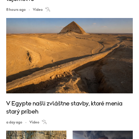
8 hours ago
Video
V Egypte našli zvláštne stavby, ktoré menia
starý príbeh
a day ago
Video