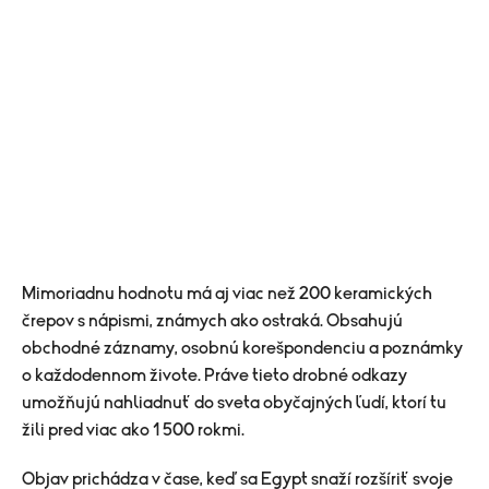
Mimoriadnu hodnotu má aj viac než 200 keramických
črepov s nápismi, známych ako ostraká. Obsahujú
obchodné záznamy, osobnú korešpondenciu a poznámky
o každodennom živote. Práve tieto drobné odkazy
umožňujú nahliadnuť do sveta obyčajných ľudí, ktorí tu
žili pred viac ako 1 500 rokmi.
Objav prichádza v čase, keď sa Egypt snaží rozšíriť svoje