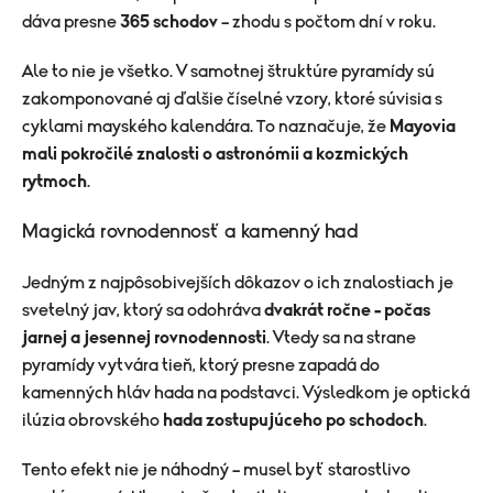
dáva presne
365 schodov
– zhodu s počtom dní v roku.
Ale to nie je všetko. V samotnej štruktúre pyramídy sú
zakomponované aj ďalšie číselné vzory, ktoré súvisia s
cyklami mayského kalendára. To naznačuje, že
Mayovia
mali pokročilé znalosti o astronómii a kozmických
rytmoch
.
Magická rovnodennosť a kamenný had
Jedným z najpôsobivejších dôkazov o ich znalostiach je
svetelný jav, ktorý sa odohráva
dvakrát ročne – počas
jarnej a jesennej rovnodennosti
. Vtedy sa na strane
pyramídy vytvára tieň, ktorý presne zapadá do
kamenných hláv hada na podstavci. Výsledkom je optická
ilúzia obrovského
hada zostupujúceho po schodoch
.
Tento efekt nie je náhodný – musel byť starostlivo