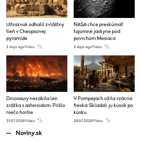
Ultrazvuk odhalil zvláštny
NASA chce preskúmať
tieň v Cheopsovej
tajomné jaskyne pod
pyramíde
povrchom Mesiaca
2 days ago
Video
2 days ago
Video
Dinosaury nezabila len
V Pompejach ožila vzácna
zrážka s asteroidom. Prišlo
freska: Skladali ju kúsok po
niečo horšie
kúsku
31.07.2026
Video
28.07.2026
Video
Noviny.sk