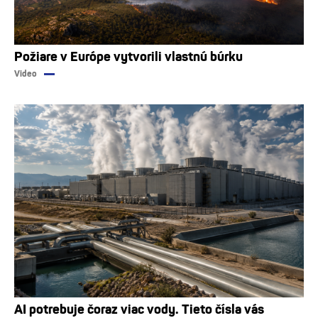
Požiare v Európe vytvorili vlastnú búrku
Video
AI potrebuje čoraz viac vody. Tieto čísla vás