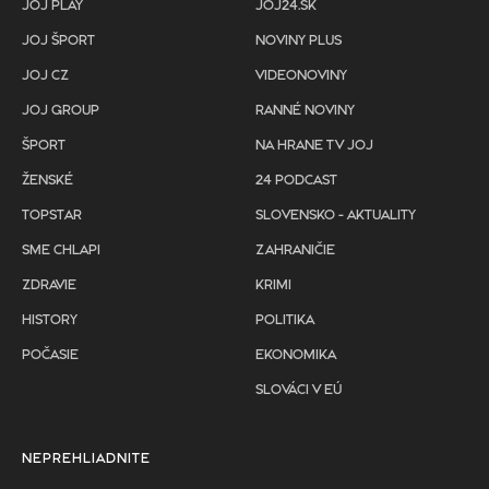
JOJ PLAY
JOJ24.SK
JOJ ŠPORT
NOVINY PLUS
JOJ CZ
VIDEONOVINY
JOJ GROUP
RANNÉ NOVINY
ŠPORT
NA HRANE TV JOJ
ŽENSKÉ
24 PODCAST
TOPSTAR
SLOVENSKO - AKTUALITY
SME CHLAPI
ZAHRANIČIE
ZDRAVIE
KRIMI
HISTORY
POLITIKA
POČASIE
EKONOMIKA
SLOVÁCI V EÚ
NEPREHLIADNITE