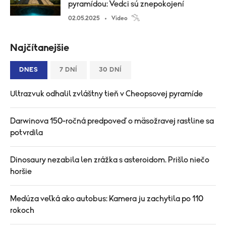
pyramídou: Vedci sú znepokojení
02.05.2025
Video
Najčítanejšie
DNES
7 DNÍ
30 DNÍ
Ultrazvuk odhalil zvláštny tieň v Cheopsovej pyramíde
Darwinova 150-ročná predpoveď o mäsožravej rastline sa
potvrdila
Dinosaury nezabila len zrážka s asteroidom. Prišlo niečo
horšie
Medúza veľká ako autobus: Kamera ju zachytila po 110
rokoch