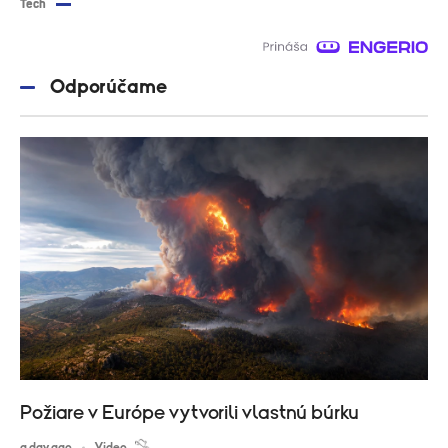
Tech
Odporúčame
Požiare v Európe vytvorili vlastnú búrku
a day ago
Video