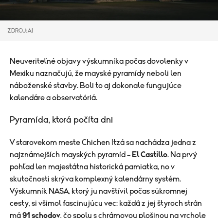
ZDROJ: AI
Neuveriteľné objavy výskumníka počas dovolenky v
Mexiku naznačujú, že mayské pyramídy neboli len
náboženské stavby. Boli to aj dokonale fungujúce
kalendáre a observatóriá.
Pyramída, ktorá počíta dni
V starovekom meste Chichen Itzá sa nachádza jedna z
najznámejších mayských pyramíd –
El Castillo
. Na prvý
pohľad len majestátna historická pamiatka, no v
skutočnosti skrýva komplexný kalendárny systém.
Výskumník NASA, ktorý ju navštívil počas súkromnej
cesty, si všimol fascinujúcu vec: každá z jej štyroch strán
má
91 schodov
, čo spolu s chrámovou plošinou na vrchole