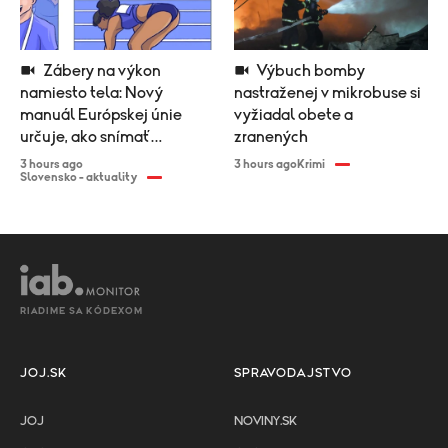
Zábery na výkon
Výbuch bomby
namiesto tela: Nový
nastraženej v mikrobuse si
manuál Európskej únie
vyžiadal obete a
určuje, ako snímať
zranených
športovkyne
3 hours ago
3 hours ago
Krimi
Slovensko - aktuality
RIADIME SA KÓDEXOM
JOJ.SK
SPRAVODAJSTVO
JOJ
NOVINY.SK