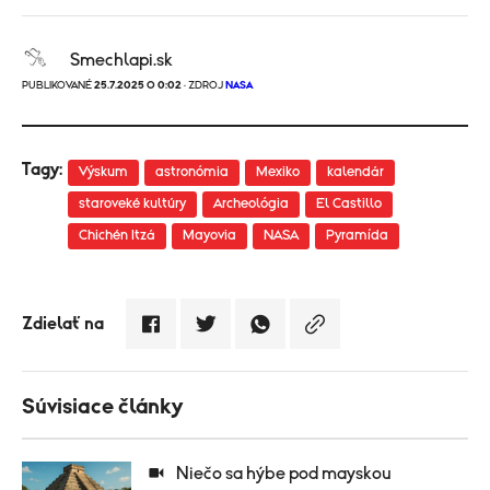
Smechlapi.sk
PUBLIKOVANÉ
25.7.2025 O 0:02
· ZDROJ
NASA
Tagy:
Výskum
astronómia
Mexiko
kalendár
staroveké kultúry
Archeológia
El Castillo
Chichén Itzá
Mayovia
NASA
Pyramída
Zdielať na
Súvisiace články
Niečo sa hýbe pod mayskou