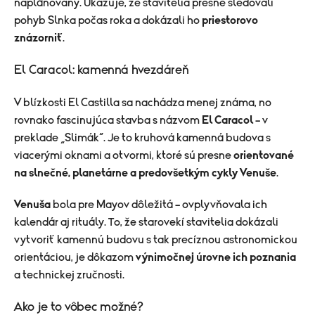
naplánovaný. Ukazuje, že stavitelia presne sledovali
pohyb Slnka počas roka a dokázali ho
priestorovo
znázorniť
.
El Caracol: kamenná hvezdáreň
V blízkosti El Castilla sa nachádza menej známa, no
rovnako fascinujúca stavba s názvom
El Caracol
– v
preklade „Slimák“. Je to kruhová kamenná budova s
viacerými oknami a otvormi, ktoré sú presne
orientované
na slnečné, planetárne a predovšetkým cykly Venuše
.
Venuša
bola pre Mayov dôležitá – ovplyvňovala ich
kalendár aj rituály. To, že starovekí stavitelia dokázali
vytvoriť kamennú budovu s tak precíznou astronomickou
orientáciou, je dôkazom
výnimočnej úrovne ich poznania
a technickej zručnosti.
Ako je to vôbec možné?