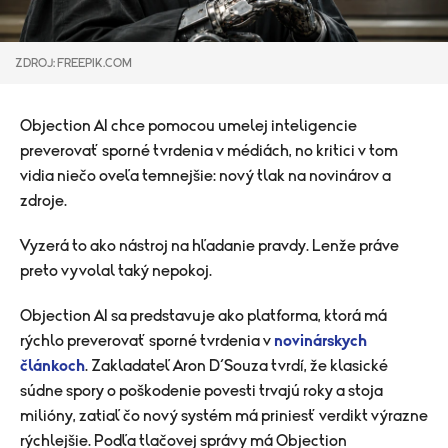
ZDROJ: FREEPIK.COM
Objection AI chce pomocou umelej inteligencie
preverovať sporné tvrdenia v médiách, no kritici v tom
vidia niečo oveľa temnejšie: nový tlak na novinárov a
zdroje.
Vyzerá to ako nástroj na hľadanie pravdy. Lenže práve
preto vyvolal taký nepokoj.
Objection AI sa predstavuje ako platforma, ktorá má
rýchlo preverovať sporné tvrdenia v
novinárskych
článkoch
. Zakladateľ Aron D’Souza tvrdí, že klasické
súdne spory o poškodenie povesti trvajú roky a stoja
milióny, zatiaľ čo nový systém má priniesť verdikt výrazne
rýchlejšie. Podľa tlačovej správy má Objection