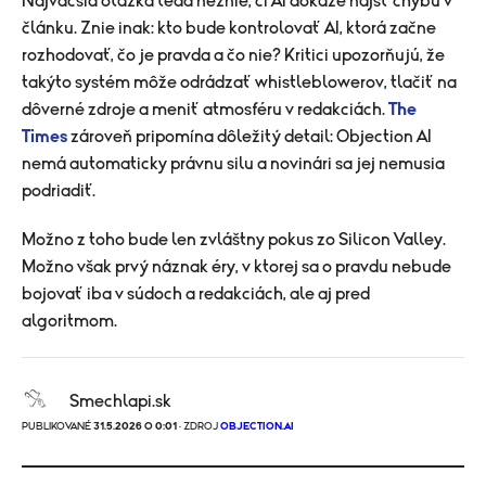
Najväčšia otázka teda neznie, či AI dokáže nájsť chybu v
článku. Znie inak: kto bude kontrolovať AI, ktorá začne
rozhodovať, čo je pravda a čo nie? Kritici upozorňujú, že
takýto systém môže odrádzať whistleblowerov, tlačiť na
dôverné zdroje a meniť atmosféru v redakciách.
The
Times
zároveň pripomína dôležitý detail: Objection AI
nemá automaticky právnu silu a novinári sa jej nemusia
podriadiť.
Možno z toho bude len zvláštny pokus zo Silicon Valley.
Možno však prvý náznak éry, v ktorej sa o pravdu nebude
bojovať iba v súdoch a redakciách, ale aj pred
algoritmom.
Smechlapi.sk
PUBLIKOVANÉ
31.5.2026 O 0:01
· ZDROJ
OBJECTION.AI