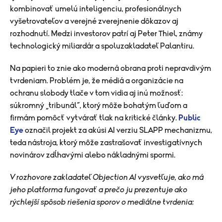
kombinovať umelú inteligenciu, profesionálnych
vyšetrovateľov a verejné zverejnenie dôkazov aj
rozhodnutí. Medzi investorov patrí aj Peter Thiel, známy
technologický miliardár a spoluzakladateľ Palantiru.
Na papieri to znie ako moderná obrana proti nepravdivým
tvrdeniam. Problém je, že médiá a organizácie na
ochranu slobody tlače v tom vidia aj inú možnosť:
súkromný „tribunál“, ktorý môže bohatým ľuďom a
firmám pomôcť vytvárať tlak na kritické články.
Public
Eye
označil projekt za akúsi AI verziu SLAPP mechanizmu,
teda nástroja, ktorý môže zastrašovať investigatívnych
novinárov zdĺhavými alebo nákladnými spormi.
V rozhovore zakladateľ Objection AI vysvetľuje, ako má
jeho platforma fungovať a prečo ju prezentuje ako
rýchlejší spôsob riešenia sporov o mediálne tvrdenia: