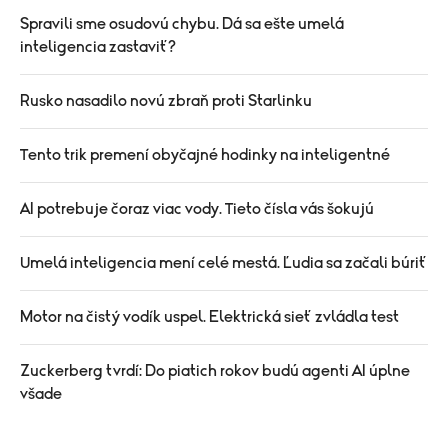
Spravili sme osudovú chybu. Dá sa ešte umelá
inteligencia zastaviť?
Rusko nasadilo novú zbraň proti Starlinku
Tento trik premení obyčajné hodinky na inteligentné
AI potrebuje čoraz viac vody. Tieto čísla vás šokujú
Umelá inteligencia mení celé mestá. Ľudia sa začali búriť
Motor na čistý vodík uspel. Elektrická sieť zvládla test
Zuckerberg tvrdí: Do piatich rokov budú agenti AI úplne
všade