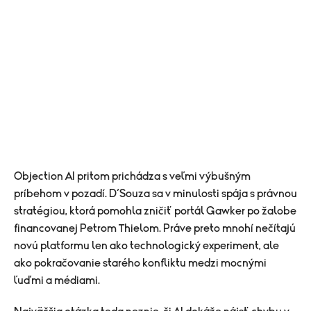
Objection AI pritom prichádza s veľmi výbušným
príbehom v pozadí. D’Souza sa v minulosti spája s právnou
stratégiou, ktorá pomohla zničiť portál Gawker po žalobe
financovanej Petrom Thielom. Práve preto mnohí nečítajú
novú platformu len ako technologický experiment, ale
ako pokračovanie starého konfliktu medzi mocnými
ľuďmi a médiami.