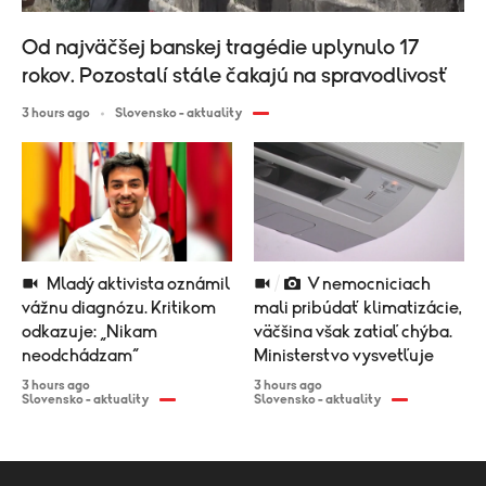
Od najväčšej banskej tragédie uplynulo 17
rokov. Pozostalí stále čakajú na spravodlivosť
3 hours ago
Slovensko - aktuality
Mladý aktivista oznámil
V nemocniciach
vážnu diagnózu. Kritikom
mali pribúdať klimatizácie,
odkazuje: „Nikam
väčšina však zatiaľ chýba.
neodchádzam“
Ministerstvo vysvetľuje
3 hours ago
3 hours ago
Slovensko - aktuality
Slovensko - aktuality