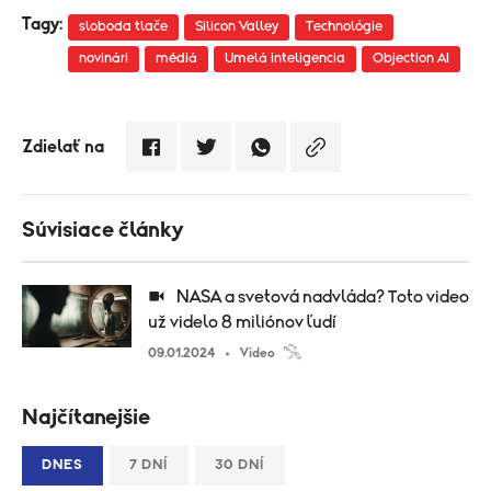
Tagy:
sloboda tlače
Silicon Valley
Technológie
novinári
médiá
Umelá inteligencia
Objection AI
Zdielať na
Súvisiace články
NASA a svetová nadvláda? Toto video
už videlo 8 miliónov ľudí
09.01.2024
Video
Najčítanejšie
DNES
7 DNÍ
30 DNÍ