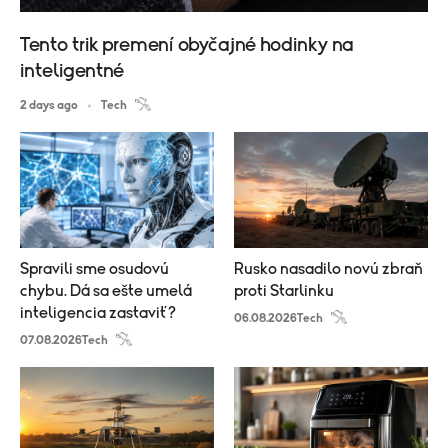
Tento trik premení obyčajné hodinky na
inteligentné
2 days ago
Tech
Spravili sme osudovú
Rusko nasadilo novú zbraň
chybu. Dá sa ešte umelá
proti Starlinku
inteligencia zastaviť?
06.08.2026
Tech
07.08.2026
Tech