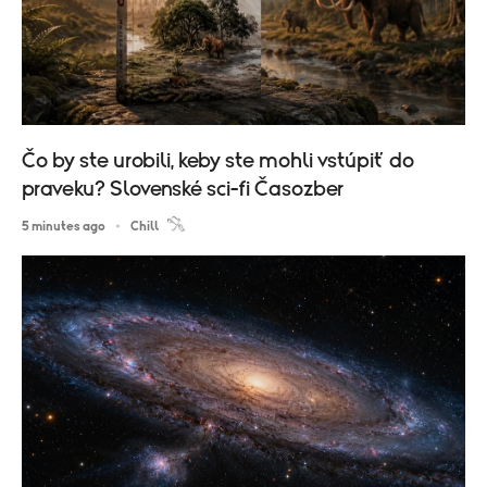
Čo by ste urobili, keby ste mohli vstúpiť do
praveku? Slovenské sci-fi Časozber
5 minutes ago
Chill