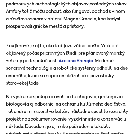
podmorských archeologických objavov posledných rokov.
Amfory totiž môžu odhaliť, ako fungoval obchod s vínom
a ďalším tovarom v oblasti
Magna Graecia
, kde kedysi
prosperovali grécke mestá a prístavy.
Zaujímavé je aj to, ako k objavu vôbec došlo. Vrak bol
objavený počas prípravných štúdií pre plánovaný morský
veterný park spoločnosti
Acciona Energía
. Moderné
sonarové technológie a robotické systémy odhalili na dne
anomálie, ktoré sa napokon ukázali ako pozostatky
starovekej lode.
Na výskume spolupracovali archeológovia, geológovia,
biológovia aj odborníci na ochranu kultúrneho dedičstva.
Talianske ministerstvo kultúry následne spustilo rozsiahly
projekt na zdokumentovanie, vyzdvihnutie a konzerváciu
nákladu. Dôvodom je aj riziko poškodenia lokality
rybárskymi sieťami, ktoré už pravdepodobne časť amfor