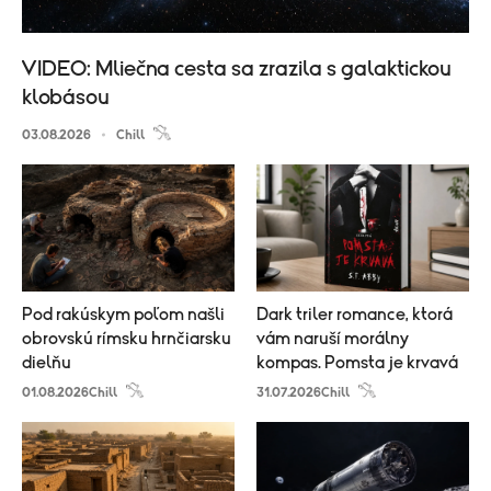
VIDEO: Mliečna cesta sa zrazila s galaktickou
klobásou
03.08.2026
Chill
Pod rakúskym poľom našli
Dark triler romance, ktorá
obrovskú rímsku hrnčiarsku
vám naruší morálny
dielňu
kompas. Pomsta je krvavá
01.08.2026
Chill
31.07.2026
Chill