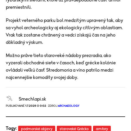
premiestnili.
Projekt veterného parku bol medzitým upravený tak, aby
sa vyhol archeologicky aj ekologicky citlivým oblastiam.
Vrak tak zostane chránený a vedci získajú čas na jeho
dôkladný výskum.
Možno práve tieto staroveké nádoby prezradia, ako
vyzerali obchodné siete v časoch, keď grécke kolónie
ovládali veľkú časť Stredomoria a víno patrilo medzi
najcennejšie komodity svojej doby.
Smechlapi.sk
PUBLIKOVANÉ
1.7.2026 O 0:02
· ZDROJ
ARCHAEOLOGY
Tagy:
podmorské objavy
staroveké Grécko
amfory