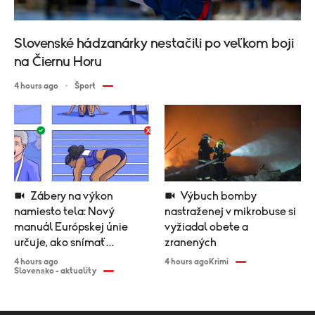
Slovenské hádzanárky nestačili po veľkom boji
na Čiernu Horu
4 hours ago
Šport
Zábery na výkon
Výbuch bomby
namiesto tela: Nový
nastraženej v mikrobuse si
manuál Európskej únie
vyžiadal obete a
určuje, ako snímať
zranených
športovkyne
4 hours ago
4 hours ago
Krimi
Slovensko - aktuality