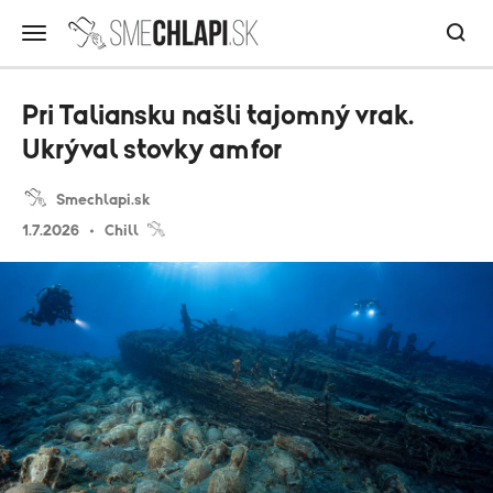
Pri Taliansku našli tajomný vrak.
Ukrýval stovky amfor
Smechlapi.sk
1.7.2026
Chill