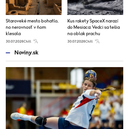
Staroveké mesto bohatlo,
Kus rakety SpaceX narazí
no nerovnosť v ňom
do Mesiaca: Vedci sa tešia
klesala
na oblak prachu
30.07.2026
Chill
30.07.2026
Chill
Noviny.sk