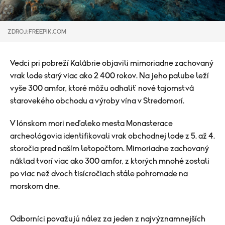
ZDROJ: FREEPIK.COM
Vedci pri pobreží Kalábrie objavili mimoriadne zachovaný
vrak lode starý viac ako 2 400 rokov. Na jeho palube leží
vyše 300 amfor, ktoré môžu odhaliť nové tajomstvá
starovekého obchodu a výroby vína v Stredomorí.
V Iónskom mori neďaleko mesta
Monasterace
archeológovia identifikovali vrak obchodnej lode z 5. až 4.
storočia pred naším letopočtom. Mimoriadne zachovaný
náklad tvorí viac ako 300 amfor, z ktorých mnohé zostali
po viac než dvoch tisícročiach stále pohromade na
morskom dne.
Odborníci považujú nález za jeden z najvýznamnejších