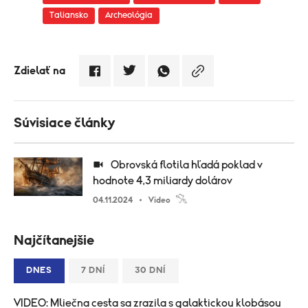
Taliansko
Archeológia
Zdielať na
Súvisiace články
Obrovská flotila hľadá poklad v
hodnote 4,3 miliardy dolárov
04.11.2024
Video
Najčítanejšie
DNES
7 DNÍ
30 DNÍ
VIDEO: Mliečna cesta sa zrazila s galaktickou klobásou