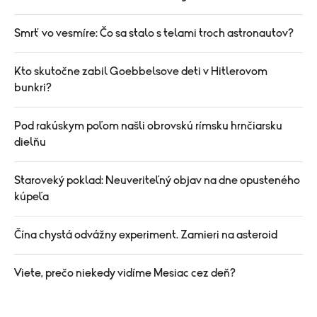
Smrť vo vesmíre: Čo sa stalo s telami troch astronautov?
Kto skutočne zabil Goebbelsove deti v Hitlerovom
bunkri?
Pod rakúskym poľom našli obrovskú rímsku hrnčiarsku
dielňu
Staroveký poklad: Neuveriteľný objav na dne opusteného
kúpeľa
Čína chystá odvážny experiment. Zamieri na asteroid
Viete, prečo niekedy vidíme Mesiac cez deň?