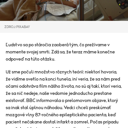
ZDROJ: PIXABAY
Ľudstvo sa po stáročia zaoberá tým, čo prežívame v
momente svojej smrti. Zdá sa, že teraz máme konečne
odpoveď na túto otázku.
Už sme počuli množstvo rôznych teórií: niektorí hovoria,
že vidíme svetlo na konci tunela, iní veria, že sa nám pred
očami odohráva film nášho života, no sú aj takí, ktorí veria,
že sa nič nedeje, naše vedomie jednoducho prestane
existovať. BBC informovala o prelomovom objave, ktorý
sa inak stal úplnou náhodou. Vedci chceli preskúmať
mozgové vlny 87-ročného epileptického pacienta, keď
pacient nečakane dostal infarkt a zomrel. Počas prípadu