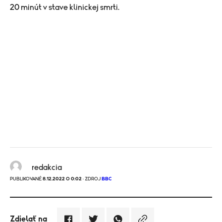
20 minút v stave klinickej smrti.
redakcia
PUBLIKOVANÉ
8.12.2022 O 0:02
· ZDROJ
BBC
Zdielať na