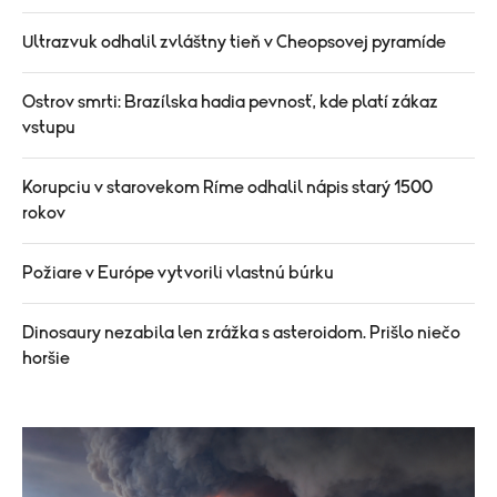
Ultrazvuk odhalil zvláštny tieň v Cheopsovej pyramíde
Ostrov smrti: Brazílska hadia pevnosť, kde platí zákaz
vstupu
Korupciu v starovekom Ríme odhalil nápis starý 1500
rokov
Požiare v Európe vytvorili vlastnú búrku
Dinosaury nezabila len zrážka s asteroidom. Prišlo niečo
horšie