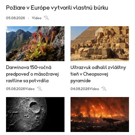
Požiare v Európe vytvorili vlastnú búrku
05.08.2026
Video
Darwinova 150-ročná
Ultrazvuk odhalil zvláštny
predpoveď o mäsožravej
tieň v Cheopsovej
rastline sa potvrdila
pyramíde
05.08.2026
Video
04.08.2026
Video