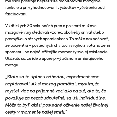
mu však prístroje nepretržite monitorovali mozgové
funkcie a pri vyhodnocovaní výsledkov vyšetrenia boli
fascinovaní.
V kritických 30 sekundách pred a po smrti mužove
mozgové vlny sledovali vzorec, ako keby sníval alebo
premýšľal o rôznych spomienkach. To môže naznačovať,
že pacient si v posledných chvíľach svojho života na zemi
spomenul na najdôležitejšie momenty svojej existencie.
Ukázalo sa, že ide o úplne prvý záznam umierajúceho
mozgu.
„Stalo sa to úplnou náhodou, experiment sme
neplánovali. Ak si mozog pamätal, myslím, že
myslel viac na príjemné veci ako na zlé, ale to, čo
považuje za nezabudnuteľné, sa líši individuálne.
Môže to byť akési posledné oživenie našej životnej
cesty v momente našej smrti,“