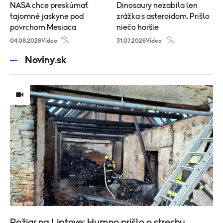
NASA chce preskúmať
Dinosaury nezabila len
tajomné jaskyne pod
zrážka s asteroidom. Prišlo
povrchom Mesiaca
niečo horšie
04.08.2026
Video
31.07.2026
Video
Noviny.sk
Požiar na Liptove: Humno prišlo o strechu,