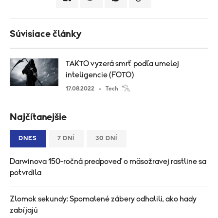
Súvisiace články
TAKTO vyzerá smrť podľa umelej
inteligencie (FOTO)
17.08.2022
Tech
Najčítanejšie
DNES
7 DNÍ
30 DNÍ
Darwinova 150-ročná predpoveď o mäsožravej rastline sa
potvrdila
Zlomok sekundy: Spomalené zábery odhalili, ako hady
zabíjajú