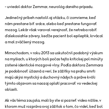
- uviedol doktor Zemmar, neurológ daného prípadu.
Jedinečný príbeh nastolil aj otázku, či zomrieme, keď
nám prestane biť srdce, alebo keď prestane fungovať
mozog. Lekár však varoval verejnosť, že netreba robiť
ďalekosiahle závery, keďže pacient bol epileptik, krvácal
a mal zväčšený mozog.
Mimochodom, v roku 2013 sa uskutočnil podobný výskum
na myšiach, u ktorých boli počas tejto kritickej pol minúty
zistené identické mozgové vlny. Podľa doktora Zemmara
je podobnosť úžasná a verí, že zážitky na prahu smrti
majú akýsi mystický a duchovný nádych a práve kvôli
týmto objavom sa naozaj oplatí pracovať vo vedeckej
oblasti.
Ak vás téma zaujala, mali by ste si pozrieť video nižšie, v
ktorom muž rozpráva svoj zážitok o tom, čo videl, keď bol