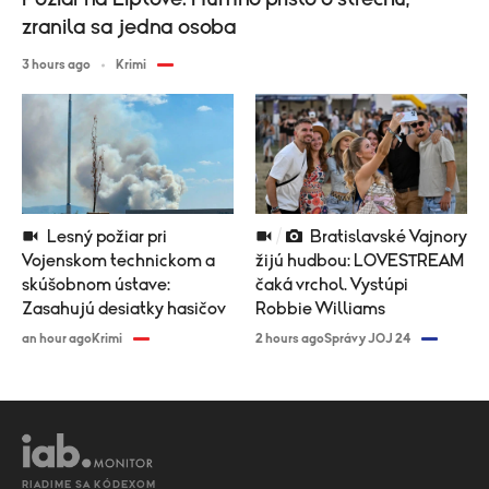
zranila sa jedna osoba
3 hours ago
Krimi
Lesný požiar pri
Bratislavské Vajnory
Vojenskom technickom a
žijú hudbou: LOVESTREAM
skúšobnom ústave:
čaká vrchol. Vystúpi
Zasahujú desiatky hasičov
Robbie Williams
an hour ago
Krimi
2 hours ago
Správy JOJ 24
RIADIME SA KÓDEXOM