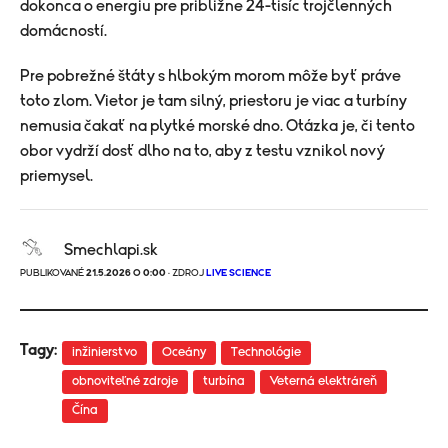
dokonca o energiu pre približne 24-tisíc trojčlenných
domácností.
Pre pobrežné štáty s hlbokým morom môže byť práve
toto zlom. Vietor je tam silný, priestoru je viac a turbíny
nemusia čakať na plytké morské dno. Otázka je, či tento
obor vydrží dosť dlho na to, aby z testu vznikol nový
priemysel.
Smechlapi.sk
PUBLIKOVANÉ
21.5.2026 O 0:00
· ZDROJ
LIVE SCIENCE
Tagy:
inžinierstvo
Oceány
Technológie
obnoviteľné zdroje
turbína
Veterná elektráreň
Čína