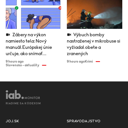
Zábery na výkon
Výbuch bomby
namiesto tela: Nový
nastraženej v mikrobuse si
manuál Európskej únie
vyžiadal obete a
určuje, ako snímať
zranených
športovkyne
9 hours ago
9 hours ago
Krimi
Slovensko - aktuality
RIADIME SA KÓDEXOM
JOJ.SK
SPRAVODAJSTVO