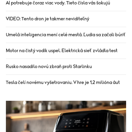
AI potrebuje čoraz viac vody. Tieto čísla vás šokujú
VIDEO: Tento dron je takmer neviditeľný
Umelá inteligencia mení celé mestá. Ľudia sa začali búriť
Motor na čistý vodík uspel. Elektrická sieť zvládla test
Rusko nasadilo novú zbraň proti Starlinku
Tesla čelí novému vyšetrovaniu. V hre je 1,2 milióna áut