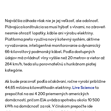
Najväčšia záhada však nie je jej veľkosť, ale odolnosť.
Plávajúca konštrukcia sa musí hýbať s vlnami, no zároveň
nesmie ohroziť lopatky, káble ani výrobu elektriny.
Platforma preto využíva nový kotevný systém, aktívne
vyvažovanie, inteligentné monitorovanie a dynamický
66-kilovoltový podmorský kábel. Podľa dostupných
údajov má zvládnuť vlny vyššie než 20 metrov a vietor až
264 km/h, teda silu porovnateľnú s hurikánom piatej
kategórie.
Ak bude pracovať podľa očakávaní, ročne vyrobí približne
44,65 milióna kilowatthodín elektriny.
Live Science
to
prepočítal na asi 4 200 priemerných amerických
domácností, pričom EIA uvádza spotrebu okolo 10 500
kWh na domácnosť za rok. V čínskom prepočte ide