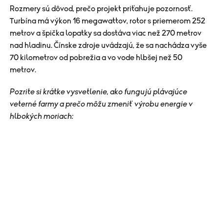
Rozmery sú dôvod, prečo projekt priťahuje pozornosť.
Turbína má výkon 16 megawattov, rotor s priemerom 252
metrov a špička lopatky sa dostáva viac než 270 metrov
nad hladinu. Čínske zdroje uvádzajú, že sa nachádza vyše
70 kilometrov od pobrežia a vo vode hlbšej než 50
metrov.
Pozrite si krátke vysvetlenie, ako fungujú plávajúce
veterné farmy a prečo môžu zmeniť výrobu energie v
hlbokých moriach: