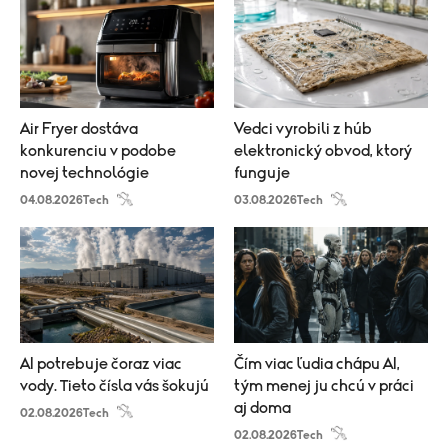
Air Fryer dostáva
Vedci vyrobili z húb
konkurenciu v podobe
elektronický obvod, ktorý
novej technológie
funguje
04.08.2026
Tech
03.08.2026
Tech
AI potrebuje čoraz viac
Čím viac ľudia chápu AI,
vody. Tieto čísla vás šokujú
tým menej ju chcú v práci
aj doma
02.08.2026
Tech
02.08.2026
Tech