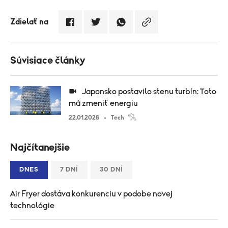
Zdielať na
Súvisiace články
Japonsko postavilo stenu turbín: Toto
má zmeniť energiu
22.01.2026
Tech
Najčítanejšie
DNES
7 DNÍ
30 DNÍ
Air Fryer dostáva konkurenciu v podobe novej
technológie