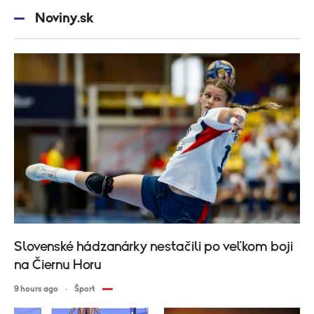
Noviny.sk
Slovenské hádzanárky nestačili po veľkom boji
na Čiernu Horu
9 hours ago
Šport