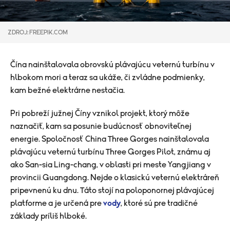
ZDROJ: FREEPIK.COM
Čína nainštalovala obrovskú plávajúcu veternú turbínu v
hlbokom mori a teraz sa ukáže, či zvládne podmienky,
kam bežné elektrárne nestačia.
Pri pobreží južnej Číny vznikol projekt, ktorý môže
naznačiť, kam sa posunie budúcnosť obnoviteľnej
energie. Spoločnosť China Three Gorges nainštalovala
plávajúcu veternú turbínu Three Gorges Pilot, známu aj
ako San-sia Ling-chang, v oblasti pri meste Yangjiang v
provincii Guangdong. Nejde o klasickú veternú elektráreň
pripevnenú ku dnu. Táto stojí na poloponornej plávajúcej
platforme a je určená pre
vody
, ktoré sú pre tradičné
základy príliš hlboké.